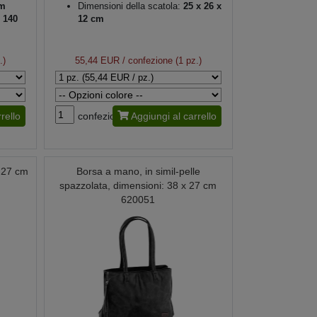
m
Dimensioni della scatola:
25 x 26 x
 140
12 cm
.)
55,44 EUR
/ confezione (1 pz.)
rello
confezione
Aggiungi al carrello
 27 cm
Borsa a mano, in simil-pelle
spazzolata, dimensioni: 38 x 27 cm
620051