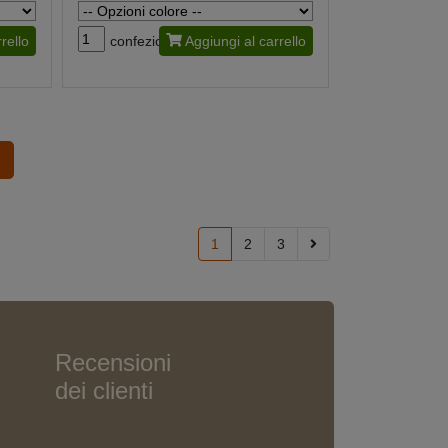
rello
confezione
Aggiungi al carrello
1
2
3
Recensioni
dei clienti