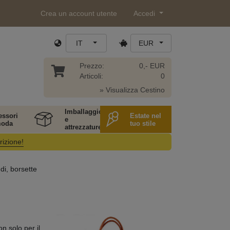
Crea un account utente
Accedi
IT
EUR
Prezzo:
0,- EUR
Articoli:
0
» Visualizza Cestino
Imballaggio
essori
Estate nel
e
moda
tuo stile
attrezzature
rizione!
di, borsette
n solo per il