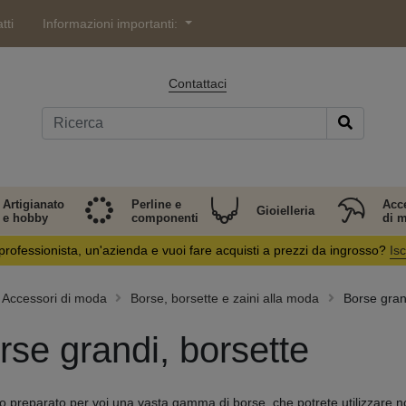
tti
Informazioni importanti:
Contattaci
Artigianato
Perline e
Acc
Gioielleria
e hobby
componenti
di 
professionista, un'azienda e vuoi fare acquisti a prezzi da ingrosso?
Isc
Accessori di moda
Borse, borsette e zaini alla moda
Borse gran
rse grandi, borsette
 preparato per voi una vasta gamma di borse, che potrete utilizzare no