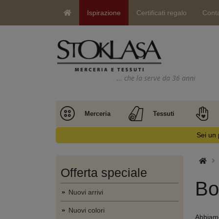
Ispirazione
Certificati regalo
Conta
… che la serve da 36 anni
Merceria
Tessuti
Sei un 
Offerta speciale
Bo
Nuovi arrivi
Nuovi colori
Abbiamo