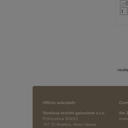
risult
Ufficio aziendale
Cont
Stoklasa textilní galanterie s.r.o.
Ilie
Průmyslová 934/13
manag
747 23 Bolatice, okres Opava