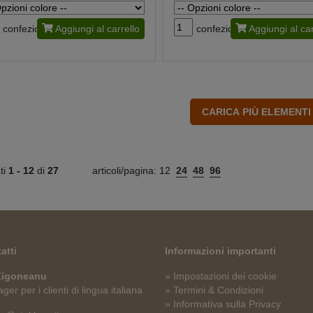
confezione
Aggiungi al carrello
confezione
Aggiungi al car
ati
1 -
12
di
27
articoli/pagina:
12
24
48
96
atti
Informazioni importanti
 Zigoneanu
» Impostazioni dei cookie
er per i clienti di lingua italiana
» Termini & Condizioni
» Informativa sulla Privacy