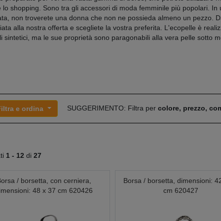
e lo shopping. Sono tra gli accessori di moda femminile più popolari. In
ata, non troverete una donna che non ne possieda almeno un pezzo. D
ata alla nostra offerta e scegliete la vostra preferita. L'ecopelle è reali
i sintetici, ma le sue proprietà sono paragonabili alla vera pelle sotto mo
SUGGERIMENTO: Filtra per
colore, prezzo, c
iltra e ordina
ati
1 -
12
di
27
orsa / borsetta, con cerniera,
Borsa / borsetta, dimensioni: 4
imensioni: 48 x 37 cm 620426
cm 620427