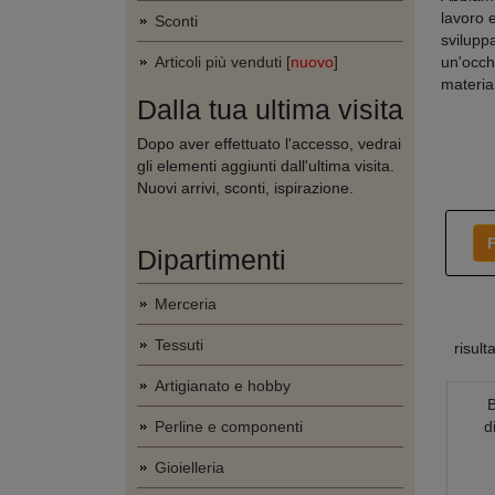
lavoro 
Sconti
svilupp
Articoli più venduti [
nuovo
]
un'occhi
material
Dalla tua ultima visita
Dopo aver effettuato l'accesso, vedrai
gli elementi aggiunti dall'ultima visita.
Nuovi arrivi, sconti, ispirazione.
F
Dipartimenti
Merceria
Tessuti
risult
Artigianato e hobby
B
d
Perline e componenti
Gioielleria