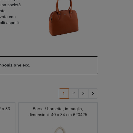
 una società
ate
zzata con
lti aspetti.
omposizione
ecc.
1
2
3
2 x 33
Borsa / borsetta, in maglia,
dimensioni: 40 x 34 cm 620425