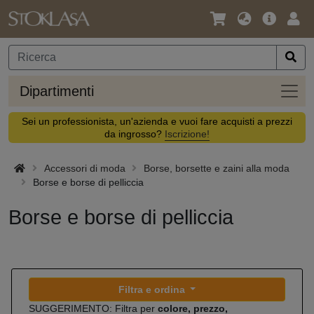
Lingua
Offerta
Acc
/
principa
Valuta
Dipar
Dipartimenti
Sei un professionista, un'azienda e vuoi fare acquisti a prezzi
da ingrosso?
Iscrizione!
Accessori di moda
Borse, borsette e zaini alla moda
Borse e borse di pelliccia
Borse e borse di pelliccia
Filtra e ordina
SUGGERIMENTO: Filtra per
colore, prezzo,