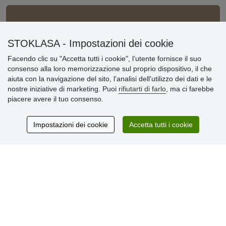
Informazioni importanti
STOKLASA - Impostazioni dei cookie
» Impostazioni dei cookie
Facendo clic su "Accetta tutti i cookie", l’utente fornisce il suo
» Termini & Condizioni
consenso alla loro memorizzazione sul proprio dispositivo, il che
» Informativa sulla Privacy
aiuta con la navigazione del sito, l'analisi dell'utilizzo dei dati e le
» Consegna e pagamento
nostre iniziative di marketing. Puoi
rifiutarti di farlo
, ma ci farebbe
» Garanzia e resi
piacere avere il tuo consenso.
» Programma fedeltà
Impostazioni dei cookie
Accetta tutti i cookie
Recensioni
dei clienti