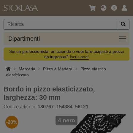
Lingua
Offerta
Acc
/
principa
Valuta
Dipar
Dipartimenti
Sei un professionista, un'azienda e vuoi fare acquisti a prezzi
da ingrosso?
Iscrizione!
Merceria
Pizzo e Madera
Pizzo elastico
elasticizzato
Bordo in pizzo elasticizzato,
larghezza: 30 mm
Codice articolo:
180767_154384_56121
4 nero
-20%