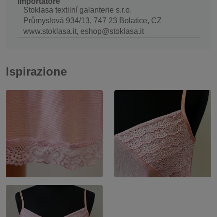
Importatore
Stoklasa textilní galanterie s.r.o.
Průmyslová 934/13, 747 23 Bolatice, CZ
www.stoklasa.it, eshop@stoklasa.it
Ispirazione