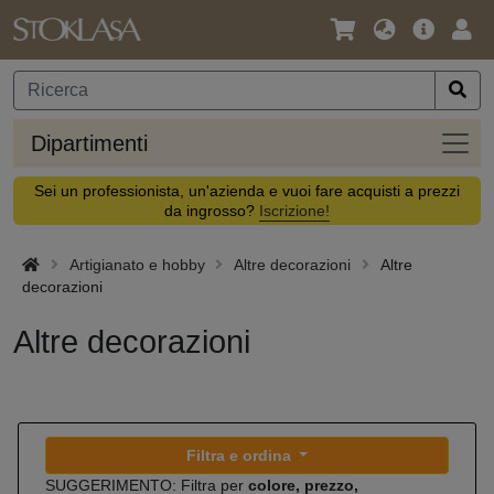
Lingua
Offerta
Acc
/
principa
Valuta
Dipar
Dipartimenti
Sei un professionista, un'azienda e vuoi fare acquisti a prezzi
da ingrosso?
Iscrizione!
Artigianato e hobby
Altre decorazioni
Altre
decorazioni
Altre decorazioni
Filtra e ordina
SUGGERIMENTO: Filtra per
colore, prezzo,