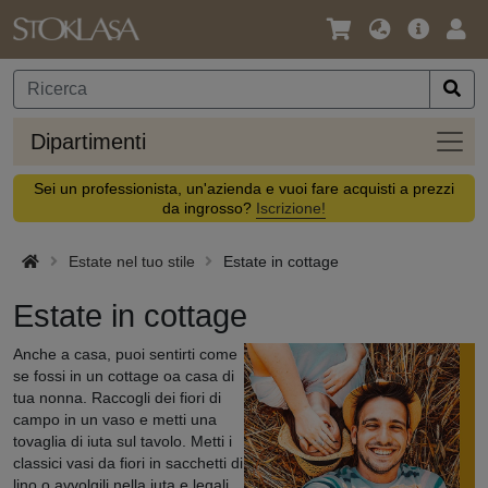
Lingua
Offerta
Acc
/
principa
Valuta
Dipar
Dipartimenti
Sei un professionista, un'azienda e vuoi fare acquisti a prezzi
da ingrosso?
Iscrizione!
Estate nel tuo stile
Estate in cottage
Estate in cottage
Anche a casa, puoi sentirti come
se fossi in un cottage oa casa di
tua nonna. Raccogli dei fiori di
campo in un vaso e metti una
tovaglia di iuta sul tavolo. Metti i
classici vasi da fiori in sacchetti di
lino o avvolgili nella juta e legali