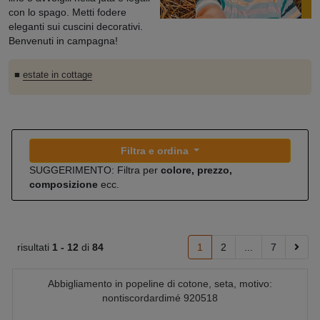
con lo spago. Metti fodere
eleganti sui cuscini decorativi.
Benvenuti in campagna!
■
estate in cottage
Filtra e ordina
SUGGERIMENTO: Filtra per
colore, prezzo,
composizione
ecc.
risultati
1 -
12
di
84
1
2
...
7
Abbigliamento in popeline di cotone, seta, motivo:
nontiscordardimé 920518