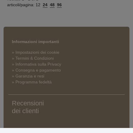
articoli/pagina:
12
24
48
96
Informazioni importanti
» Impostazioni dei cookie
» Termini & Condizioni
» Informativa sulla Privacy
» Consegna e pagamento
» Garanzia e resi
» Programma fedeltà
Recensioni
dei clienti