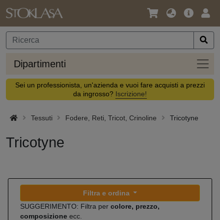
Lingua
Offerta
Acc
/
principa
Valuta
Dipar
Dipartimenti
Sei un professionista, un'azienda e vuoi fare acquisti a prezzi
da ingrosso?
Iscrizione!
Tessuti
Fodere, Reti, Tricot, Crinoline
Tricotyne
Tricotyne
Filtra e ordina
SUGGERIMENTO: Filtra per
colore, prezzo,
composizione
ecc.