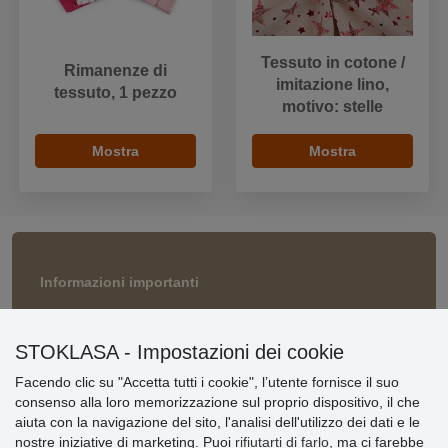
Tessuto in cotone /
Rimanenze di
imitazione lino,
tessuto, 1 pezzo
motivo: stelle
Mostra
Mostra
Informazioni importanti
» Impostazioni dei cookie
» Termini & Condizioni
STOKLASA - Impostazioni dei cookie
» Informativa sulla Privacy
» Consegna e pagamento
Facendo clic su "Accetta tutti i cookie", l’utente fornisce il suo
» Garanzia e resi
consenso alla loro memorizzazione sul proprio dispositivo, il che
» Programma fedeltà
aiuta con la navigazione del sito, l'analisi dell'utilizzo dei dati e le
nostre iniziative di marketing. Puoi
rifiutarti di farlo
, ma ci farebbe