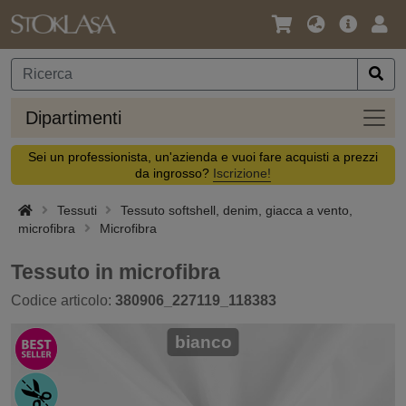
Lingua
Offerta
Acc
/
principa
Valuta
Dipar
Dipartimenti
Sei un professionista, un'azienda e vuoi fare acquisti a prezzi
da ingrosso?
Iscrizione!
Tessuti
Tessuto softshell, denim, giacca a vento,
microfibra
Microfibra
Tessuto in microfibra
Codice articolo:
380906_227119_118383
bianco