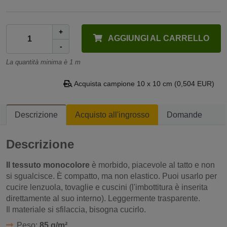
+
AGGIUNGI AL CARRELLO
-
La quantità minima è 1 m
Acquista campione 10 x 10 cm (0,504 EUR)
Descrizione
Acquisto all'ingrosso
Domande
Descrizione
Il tessuto monocolore
è morbido, piacevole al tatto e non
si sgualcisce. È compatto, ma non elastico. Puoi usarlo per
cucire lenzuola, tovaglie e cuscini (l'imbottitura è inserita
direttamente al suo interno). Leggermente trasparente.
Il materiale si sfilaccia, bisogna cucirlo.
Peso:
85 g/m²