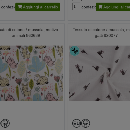
confezione
Aggiungi al carrello
confezione
Aggiungi al car
suto di cotone / mussola, motivo:
Tessuto di cotone / mussola, m
animali 860689
gatti 920077