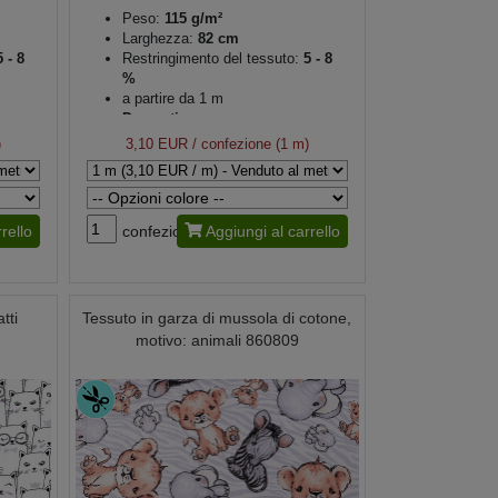
Peso:
115 g/m²
Larghezza:
82 cm
 - 8
Restringimento del tessuto:
5 - 8
%
a partire da 1 m
Decorativo
)
3,10 EUR
/ confezione (1 m)
rello
confezione
Aggiungi al carrello
tti
Tessuto in garza di mussola di cotone,
motivo: animali 860809