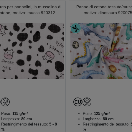
uto per pannolini, in mussolina di
Panno di cotone tessuto/muss
otone, motivo: mucca 920312
motivo: dinosauro 92007
Peso:
115 g/m²
Peso:
125 g/m²
Larghezza:
80 cm
Larghezza:
80 cm
Restringimento del tessuto:
5 - 8
Restringimento del tessuto:
5
%
%