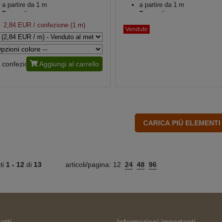
a partire da 1 m
a partire da 1 m
Decorativo
Decorativo
2,84 EUR
/ confezione (1 m)
Venduto
confezione
Aggiungi al carrello
ati
1 -
12
di
13
articoli/pagina:
12
24
48
96
atti
Informazioni importanti