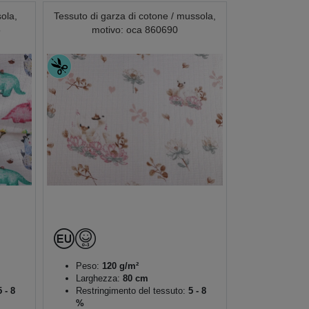
ola,
Tessuto di garza di cotone / mussola,
5
motivo: oca 860690
Peso:
120 g/m²
Larghezza:
80 cm
 - 8
Restringimento del tessuto:
5 - 8
%