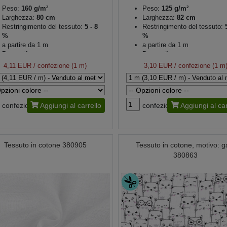
Peso:
160 g/m²
Peso:
125 g/m²
Larghezza:
80 cm
Larghezza:
82 cm
Restringimento del tessuto:
5 - 8
Restringimento del tessuto:
5
%
%
a partire da 1 m
a partire da 1 m
Decorativo
Decorativo
4,11 EUR
/ confezione (1 m)
3,10 EUR
/ confezione (1 m
confezione
Aggiungi al carrello
confezione
Aggiungi al car
Tessuto in cotone 380905
Tessuto in cotone, motivo: ga
380863