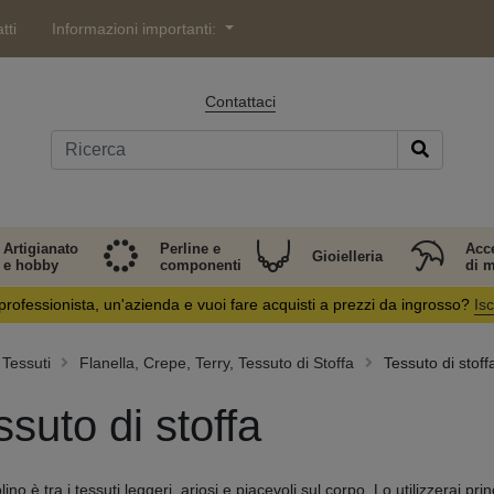
tti
Informazioni importanti:
Contattaci
Artigianato
Perline e
Acc
Gioielleria
e hobby
componenti
di 
professionista, un'azienda e vuoi fare acquisti a prezzi da ingrosso?
Isc
Tessuti
Flanella, Crepe, Terry, Tessuto di Stoffa
Tessuto di stoff
ssuto di stoffa
lino è tra i tessuti leggeri, ariosi e piacevoli sul corpo. Lo utilizzerai pr