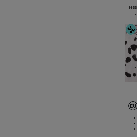
Tess
c