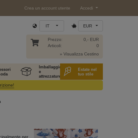
Crea un account utente
Accedi
IT
EUR
Prezzo:
0,- EUR
Articoli:
0
» Visualizza Cestino
Imballaggio
essori
Estate nel
e
moda
tuo stile
attrezzature
rizione!
a
incipalmente per