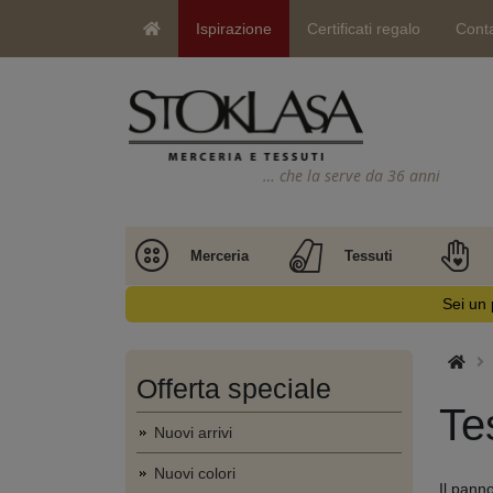
Ispirazione
Certificati regalo
Conta
… che la serve da 36 anni
Merceria
Tessuti
Sei un 
Offerta speciale
Te
Nuovi arrivi
Nuovi colori
Il panno