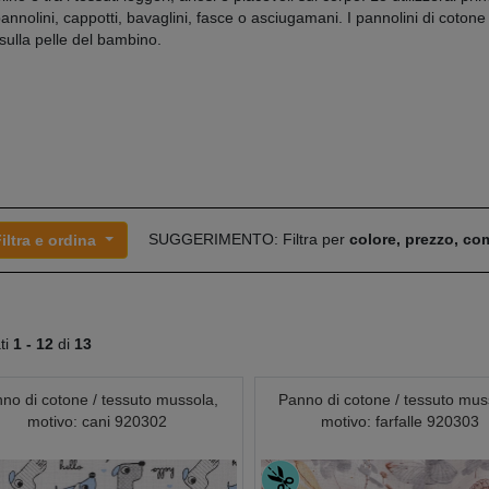
pannolini, cappotti, bavaglini, fasce o asciugamani. I pannolini di coton
 sulla pelle del bambino.
SUGGERIMENTO: Filtra per
colore, prezzo, c
iltra e ordina
ati
1 -
12
di
13
no di cotone / tessuto mussola,
Panno di cotone / tessuto mus
motivo: cani 920302
motivo: farfalle 920303