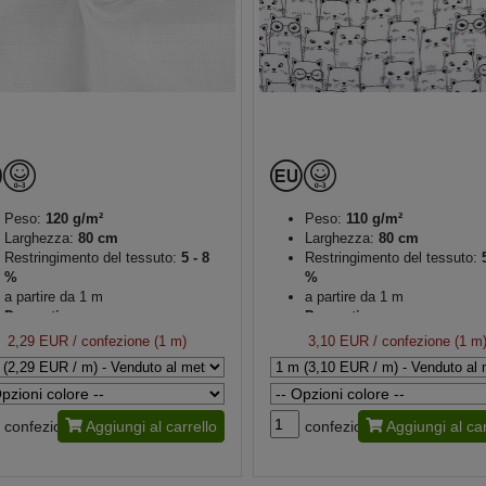
Peso:
120 g/m²
Peso:
110 g/m²
Larghezza:
80 cm
Larghezza:
80 cm
Restringimento del tessuto:
5 - 8
Restringimento del tessuto:
5
%
%
a partire da 1 m
a partire da 1 m
Decorativo
Decorativo
2,29 EUR
/ confezione (1 m)
3,10 EUR
/ confezione (1 m
confezione
Aggiungi al carrello
confezione
Aggiungi al car