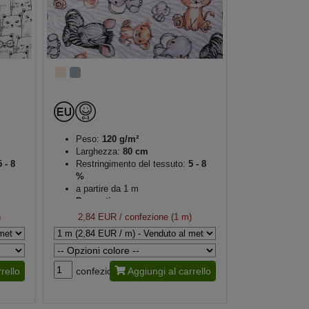
Peso:
120 g/m²
Larghezza:
80 cm
 - 8
Restringimento del tessuto:
5 - 8
%
a partire da 1 m
Decorativo
)
2,84 EUR
/ confezione (1 m)
rello
confezione
Aggiungi al carrello