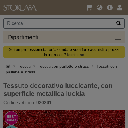
Lingua
Offerta
Acc
/
principa
Valuta
Dipar
Dipartimenti
Sei un professionista, un'azienda e vuoi fare acquisti a prezzi
da ingrosso?
Iscrizione!
Tessuti
Tessuti con paillette e strass
Tessuti con
paillette e strass
Tessuto decorativo luccicante, con
superficie metallica lucida
Codice articolo:
920241