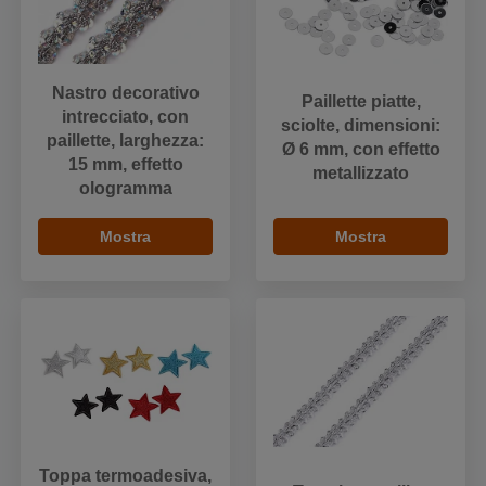
Nastro decorativo
Paillette piatte,
intrecciato, con
sciolte, dimensioni:
paillette, larghezza:
Ø 6 mm, con effetto
15 mm, effetto
metallizzato
ologramma
Mostra
Mostra
Toppa termoadesiva,