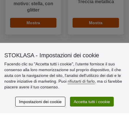
Treccia metallica
motivo: stella, con
glitter
Mostra
Mostra
STOKLASA - Impostazioni dei cookie
Informazioni importanti
Facendo clic su "Accetta tutti i cookie", l’utente fornisce il suo
consenso alla loro memorizzazione sul proprio dispositivo, il che
» Impostazioni dei cookie
aiuta con la navigazione del sito, l'analisi dell'utilizzo dei dati e le
» Termini & Condizioni
nostre iniziative di marketing. Puoi
rifiutarti di farlo
, ma ci farebbe
» Informativa sulla Privacy
piacere avere il tuo consenso.
» Consegna e pagamento
» Garanzia e resi
» Programma fedeltà
Impostazioni dei cookie
Accetta tutti i cookie
Recensioni
dei clienti