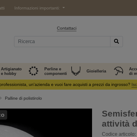
tti
Informazioni importanti:
Contattaci
Artigianato
Perline e
Acc
Gioielleria
e hobby
componenti
di 
professionista, un'azienda e vuoi fare acquisti a prezzi da ingrosso?
Isc
Palline di polistirolo
Semisfer
co
attività 
Codice articolo: