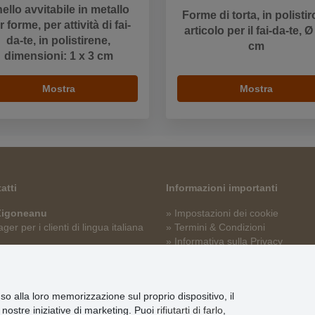
ello avvitabile in metallo
Forme di torta, in polistir
r forme, per attività di fai-
articolo per il fai-da-te, Ø
da-te, in polistirene,
cm
dimensioni: 1 x 3 cm
Mostra
Mostra
atti
Informazioni importanti
 Zigoneanu
» Impostazioni dei cookie
er per i clienti di lingua italiana
» Termini & Condizioni
» Informativa sulla Privacy
p@stoklasa.it
» Consegna e pagamento
» Garanzia e resi
» Programma fedeltà
nso alla loro memorizzazione sul proprio dispositivo, il
le nostre iniziative di marketing. Puoi
rifiutarti di farlo
,