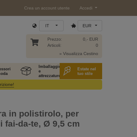
Crea un account utente
Accedi
IT
EUR
Prezzo:
0,- EUR
Articoli:
0
» Visualizza Cestino
Imballaggio
essori
Estate nel
e
moda
tuo stile
attrezzature
rizione!
a in polistirolo, per
di fai-da-te, Ø 9,5 cm