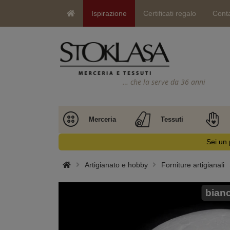
Ispirazione
Certificati regalo
Conta
… che la serve da 36 anni
Merceria
Tessuti
Sei un 
Artigianato e hobby
Forniture artigianali
bian