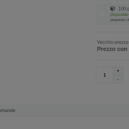
100 p
Disponibil
preparato d
Vecchio prezzo
Prezzo con
+
-
omande