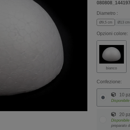
080808_14419
Diametro :
Ø9,5 cm
Ø13 cm
Opzioni colore:
bianco
Confezione:
10 pz
Disponibil
20 pz
Disponibil
preparato d