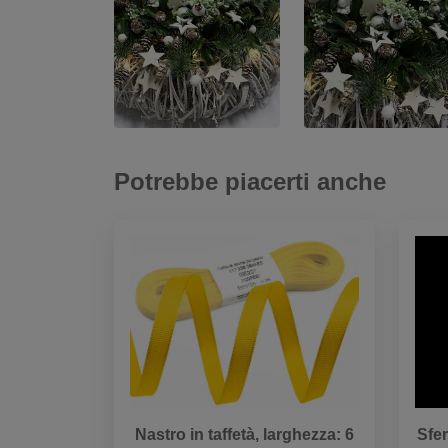
Potrebbe piacerti anche
Nastro in taffetà, larghezza: 6
Sfer