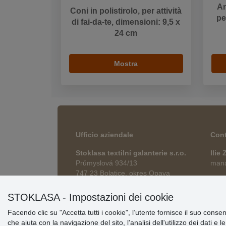
An
Coni in polistirolo, per attività
pe
di fai-da-te, dimensioni: 9,5 x
24 cm
Mostra
Ufficio aziendale
Cont
Stoklasa textilní galanterie s.r.o.
Ilie
Průmyslová 934/13
manag
747 23 Bolatice, okres Opava
esho
Repubblica Ceca
STOKLASA - Impostazioni dei cookie
Facendo clic su "Accetta tutti i cookie", l’utente fornisce il suo conse
che aiuta con la navigazione del sito, l'analisi dell'utilizzo dei dati e 