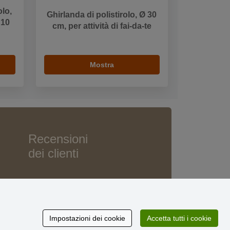
olo,
Ghirlanda di polistirolo, Ø 30
 10
cm, per attività di fai-da-te
Mostra
Recensioni
dei clienti
Impostazioni dei cookie
Accetta tutti i cookie