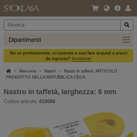
Lingua
Offerta
Acc
/
principa
Valuta
Dipar
Dipartimenti
Sei un professionista, un'azienda e vuoi fare acquisti a prezzi
da ingrosso?
Iscrizione!
Merceria
Nastri
Nastri in taffetà. ARTICOLO
PRODOTTO NELLA REPUBBLICA CECA.
Nastro in taffetà, larghezza: 6 mm
Codice articolo:
410006