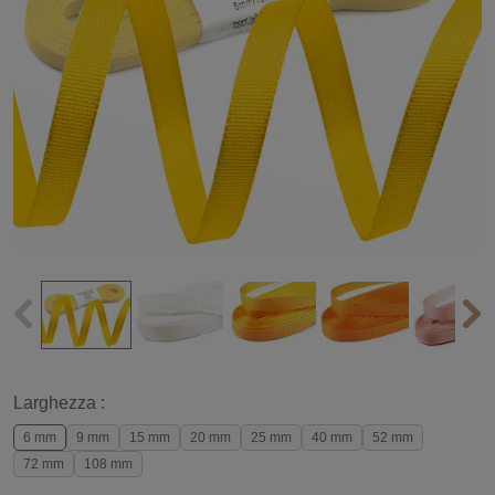
Larghezza :
6 mm
9 mm
15 mm
20 mm
25 mm
40 mm
52 mm
72 mm
108 mm