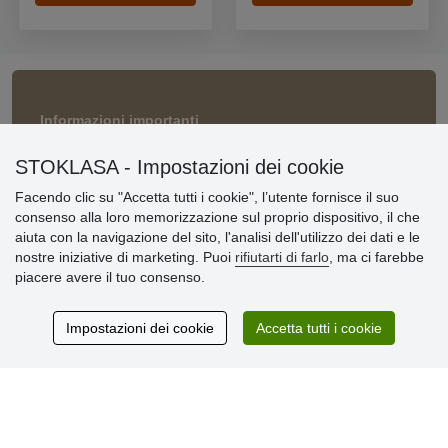
Informazioni importanti
» Impostazioni dei cookie
STOKLASA - Impostazioni dei cookie
» Termini & Condizioni
» Informativa sulla Privacy
Facendo clic su "Accetta tutti i cookie", l’utente fornisce il suo
» Consegna e pagamento
consenso alla loro memorizzazione sul proprio dispositivo, il che
» Garanzia e resi
aiuta con la navigazione del sito, l'analisi dell'utilizzo dei dati e le
» Programma fedeltà
nostre iniziative di marketing. Puoi
rifiutarti di farlo
, ma ci farebbe
piacere avere il tuo consenso.
Recensioni
Impostazioni dei cookie
Accetta tutti i cookie
dei clienti