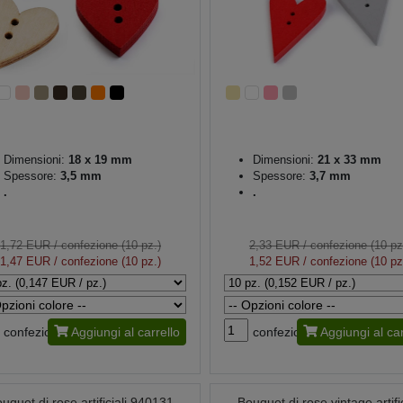
Dimensioni:
18 x 19 mm
Dimensioni:
21 x 33 mm
Spessore:
3,5 mm
Spessore:
3,7 mm
.
.
1,72 EUR
/ confezione (10 pz.)
2,33 EUR
/ confezione (10 pz
1,47 EUR
/ confezione (10 pz.)
1,52 EUR
/ confezione (10 pz
confezione
Aggiungi al carrello
confezione
Aggiungi al car
uquet di rose artificiali 940131
Bouquet di rose vintage artific