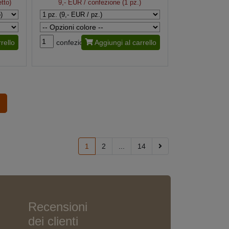
tto)
9,- EUR
/ confezione (1 pz.)
rello
confezione
Aggiungi al carrello
1
2
...
14
Recensioni
dei clienti