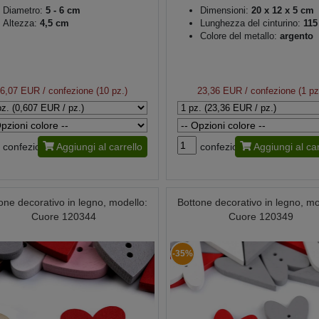
Diametro:
5 - 6 cm
Dimensioni:
20 x 12 x 5 cm
Altezza:
4,5 cm
Lunghezza del cinturino:
115
Colore del metallo:
argento
6,07 EUR
/ confezione (10 pz.)
23,36 EUR
/ confezione (1 pz
confezione
Aggiungi al carrello
confezione
Aggiungi al car
one decorativo in legno, modello:
Bottone decorativo in legno, mo
Cuore 120344
Cuore 120349
-35%