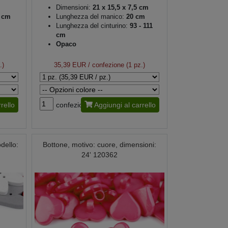
Dimensioni:
21 x 15,5 x 7,5 cm
 cm
Lunghezza del manico:
20 cm
Lunghezza del cinturino:
93 - 111
cm
Opaco
.)
35,39 EUR
/ confezione (1 pz.)
rello
confezione
Aggiungi al carrello
dello:
Bottone, motivo: cuore, dimensioni:
24' 120362