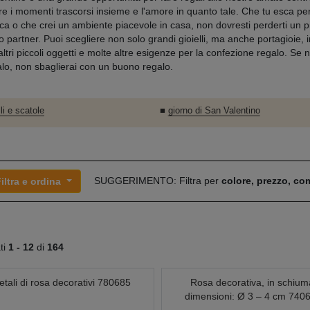
re i momenti trascorsi insieme e l'amore in quanto tale. Che tu esca p
ca o che crei un ambiente piacevole in casa, non dovresti perderti un p
uo partner. Puoi scegliere non solo grandi gioielli, ma anche portagioie, i
altri piccoli oggetti e molte altre esigenze per la confezione regalo. Se 
alo, non sbaglierai con un buono regalo.
lli e scatole
■
giorno di San Valentino
SUGGERIMENTO: Filtra per
colore, prezzo, c
iltra e ordina
ati
1 -
12
di
164
etali di rosa decorativi 780685
Rosa decorativa, in schium
dimensioni: Ø 3 – 4 cm 740