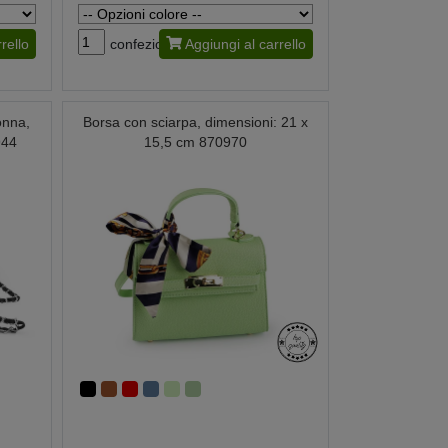
rello
confezione
Aggiungi al carrello
onna,
Borsa con sciarpa, dimensioni: 21 x
944
15,5 cm 870970