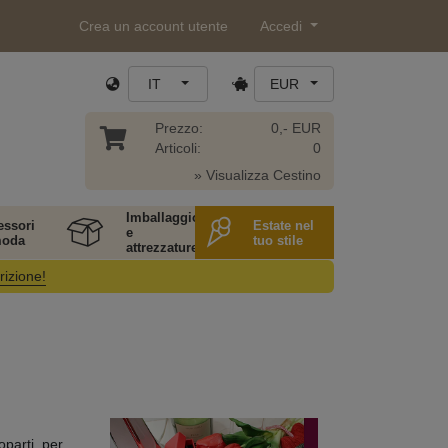
Crea un account utente
Accedi
IT
EUR
Prezzo:
0,- EUR
Articoli:
0
» Visualizza Cestino
Imballaggio
essori
Estate nel
e
moda
tuo stile
attrezzature
rizione!
oparti, per