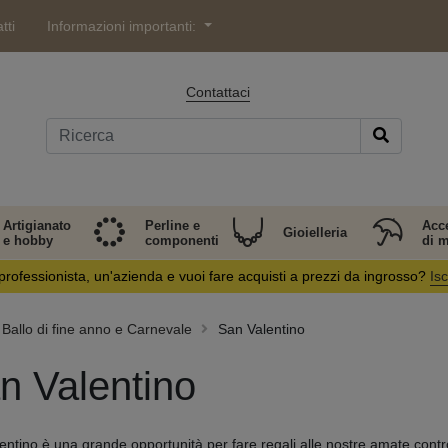
tti
Informazioni importanti:
Contattaci
Artigianato
Perline e
Acc
Gioielleria
e hobby
componenti
di 
professionista, un'azienda e vuoi fare acquisti a prezzi da ingrosso?
Isc
Ballo di fine anno e Carnevale
San Valentino
n Valentino
entino è una grande opportunità per fare regali alle nostre amate contr