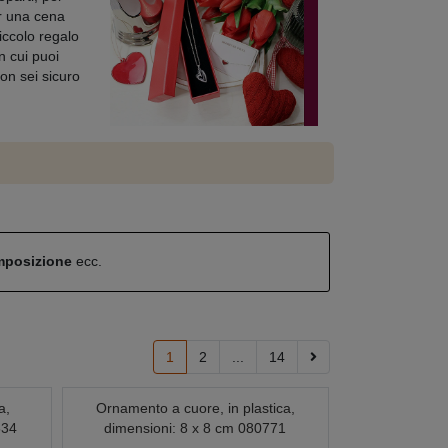
er una cena
iccolo regalo
n cui puoi
non sei sicuro
omposizione
ecc.
1
2
...
14
a,
Ornamento a cuore, in plastica,
634
dimensioni: 8 x 8 cm 080771