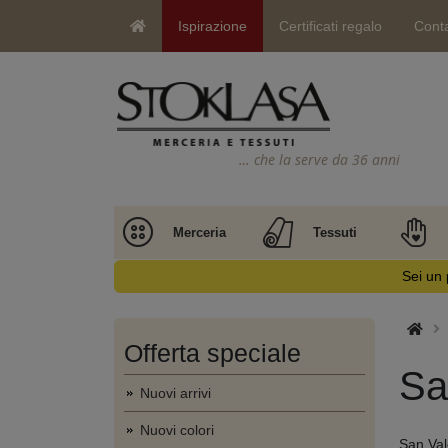
Ispirazione
Certificati regalo
Conta
… che la serve da 36 anni
Merceria
Tessuti
Sei un 
Offerta speciale
Sa
Nuovi arrivi
Nuovi colori
San Val