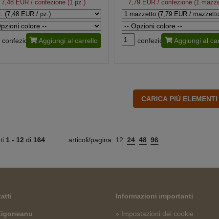
7,48 EUR
/ confezione (1 pz.)
7,79 EUR
/ confezione (1 mazze
confezione
Aggiungi al carrello
confezione
Aggiungi al car
ati
1 -
12
di
164
articoli/pagina:
12
24
48
96
atti
Informazioni importanti
 Zigoneanu
» Impostazioni dei cookie