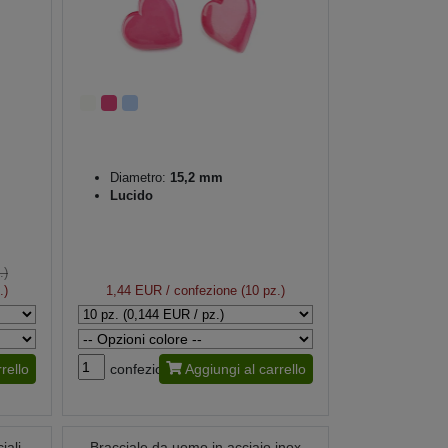
Diametro:
15,2 mm
Lucido
.)
.)
1,44 EUR
/ confezione (10 pz.)
rello
confezione
Aggiungi al carrello
iali
Bracciale da uomo in acciaio inox