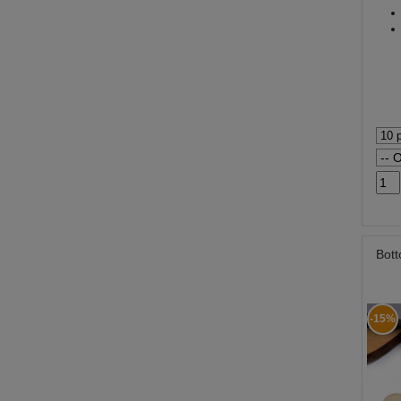
Bott
-15%