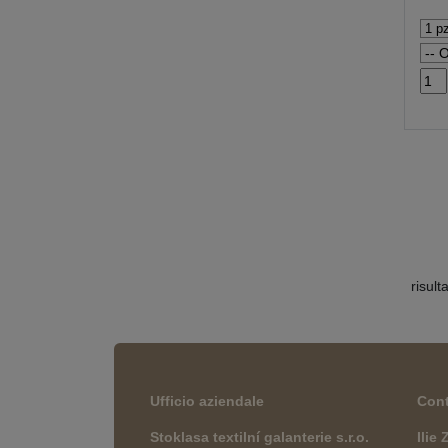
risult
Ufficio aziendale
Cont
Stoklasa textilní galanterie s.r.o.
Ilie