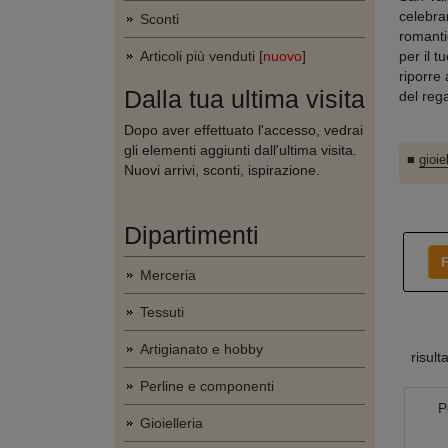
celebra
Sconti
romanti
Articoli più venduti [
nuovo
]
per il t
riporre 
Dalla tua ultima visita
del reg
Dopo aver effettuato l'accesso, vedrai
gli elementi aggiunti dall'ultima visita.
■
gioie
Nuovi arrivi, sconti, ispirazione.
Dipartimenti
F
Merceria
Tessuti
Artigianato e hobby
risult
Perline e componenti
P
Gioielleria