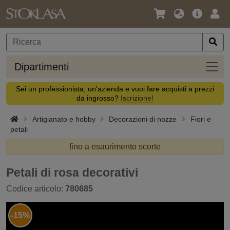
Lingua
Offerta
Acc
/
principa
Valuta
Dipar
Dipartimenti
Sei un professionista, un'azienda e vuoi fare acquisti a prezzi
da ingrosso?
Iscrizione!
Artigianato e hobby
Decorazioni di nozze
Fiori e
petali
fino a esaurimento scorte
Petali di rosa decorativi
Codice articolo:
780685
-15%