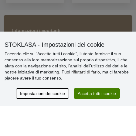
Informazioni importanti
» Impostazioni dei cookie
STOKLASA - Impostazioni dei cookie
» Termini & Condizioni
» Informativa sulla Privacy
Facendo clic su "Accetta tutti i cookie", l’utente fornisce il suo
» Consegna e pagamento
consenso alla loro memorizzazione sul proprio dispositivo, il che
» Garanzia e resi
aiuta con la navigazione del sito, l'analisi dell'utilizzo dei dati e le
» Programma fedeltà
nostre iniziative di marketing. Puoi
rifiutarti di farlo
, ma ci farebbe
piacere avere il tuo consenso.
Recensioni
Impostazioni dei cookie
Accetta tutti i cookie
dei clienti