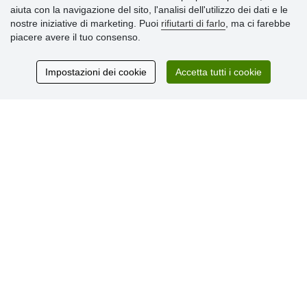
aiuta con la navigazione del sito, l'analisi dell'utilizzo dei dati e le
» Impostazioni dei cookie
nostre iniziative di marketing. Puoi
rifiutarti di farlo
, ma ci farebbe
» Termini & Condizioni
piacere avere il tuo consenso.
» Informativa sulla Privacy
» Consegna e pagamento
» Garanzia e resi
Impostazioni dei cookie
Accetta tutti i cookie
» Programma fedeltà
Recensioni
dei clienti