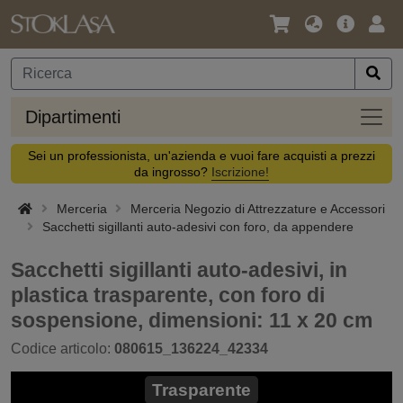
Lingua
Offerta
Acc
/
principa
Valuta
Dipar
Dipartimenti
Sei un professionista, un'azienda e vuoi fare acquisti a prezzi
da ingrosso?
Iscrizione!
Merceria
Merceria Negozio di Attrezzature e Accessori
Sacchetti sigillanti auto-adesivi con foro, da appendere
Sacchetti sigillanti auto-adesivi, in
plastica trasparente, con foro di
sospensione, dimensioni: 11 x 20 cm
Codice articolo:
080615_136224_42334
Trasparente