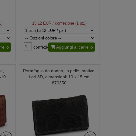
.)
15,12 EUR
/ confezione (1 pz.)
rello
confezione
Aggiungi al carrello
le,
Portafoglio da donna, in pelle, motivo:
410
fiori 3D, dimensioni: 10 x 15 cm
870350