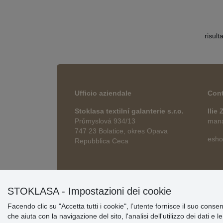
risult
Ufficio aziendale
Cont
Stoklasa textilní galanterie s.r.o.
Ilie
Průmyslová 934/13
manag
747 23 Bolatice, okres Opava
esho
Repubblica Ceca
STOKLASA - Impostazioni dei cookie
Facendo clic su "Accetta tutti i cookie", l’utente fornisce il suo conse
che aiuta con la navigazione del sito, l'analisi dell'utilizzo dei dati e 