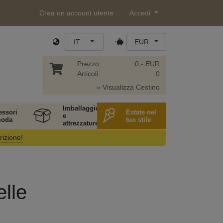
Crea un account utente
Accedi
IT
EUR
Prezzo:
0,- EUR
Articoli:
0
» Visualizza Cestino
Imballaggio
essori
Estate nel
e
moda
tuo stile
attrezzature
rizione!
elle