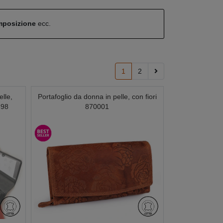
omposizione
ecc.
1
2
elle,
Portafoglio da donna in pelle, con fiori
898
870001