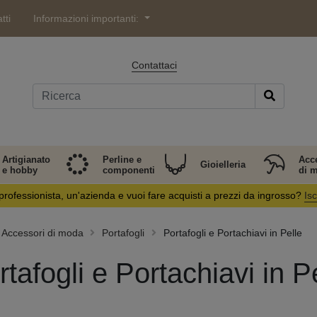
tti
Informazioni importanti:
Contattaci
Artigianato
Perline e
Acc
Gioielleria
e hobby
componenti
di 
professionista, un'azienda e vuoi fare acquisti a prezzi da ingrosso?
Isc
Accessori di moda
Portafogli
Portafogli e Portachiavi in Pelle
rtafogli e Portachiavi in P