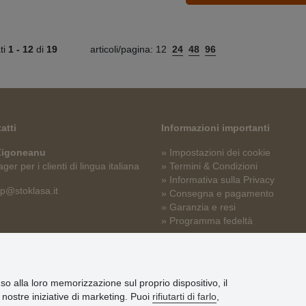
ati
1 -
12
di
19
articoli/pagina:
12
24
48
96
atti
Informazioni importanti
 Zigoneanu
» Impostazioni dei cookie
er per i clienti di lingua italiana
» Termini & Condizioni
» Informativa sulla Privacy
p@stoklasa.it
» Consegna e pagamento
» Garanzia e resi
» Programma fedeltà
nso alla loro memorizzazione sul proprio dispositivo, il
le nostre iniziative di marketing. Puoi
rifiutarti di farlo
,