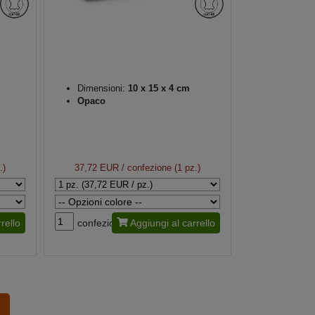
Dimensioni:
10 x 15 x 4 cm
Opaco
.)
37,72 EUR
/ confezione (1 pz.)
rello
confezione
Aggiungi al carrello