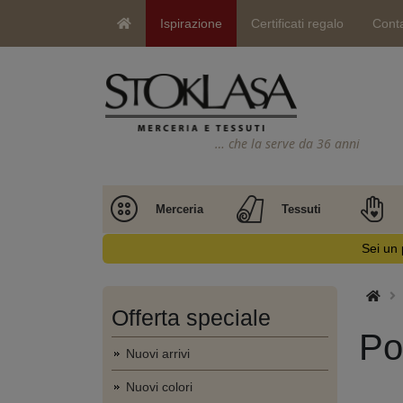
Ispirazione
Certificati regalo
Conta
… che la serve da 36 anni
Merceria
Tessuti
Sei un 
Offerta speciale
Po
Nuovi arrivi
Nuovi colori