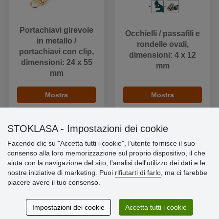
Portachiavi girevole
Occhielli / passafili e
in metallo /
rondelle ovali,
portachiavi con clip,
dimensioni: 4 x 12
dimensioni: 24 x 55
mm
mm
Mostra
Mostra
STOKLASA - Impostazioni dei cookie
Facendo clic su "Accetta tutti i cookie", l’utente fornisce il suo
consenso alla loro memorizzazione sul proprio dispositivo, il che
Informazioni importanti
aiuta con la navigazione del sito, l'analisi dell'utilizzo dei dati e le
nostre iniziative di marketing. Puoi
rifiutarti di farlo
, ma ci farebbe
» Impostazioni dei cookie
piacere avere il tuo consenso.
» Termini & Condizioni
» Informativa sulla Privacy
» Consegna e pagamento
Impostazioni dei cookie
Accetta tutti i cookie
» Garanzia e resi