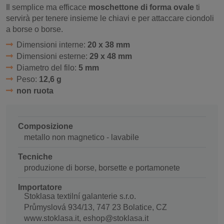
Il semplice ma efficace
moschettone di forma ovale
ti
servirà per tenere insieme le chiavi e per attaccare ciondoli
a borse o borse.
Dimensioni interne:
20 x 38 mm
Dimensioni esterne:
29 x 48 mm
Diametro del filo:
5 mm
Peso:
12,6 g
non ruota
Composizione
metallo non magnetico - lavabile
Tecniche
produzione di borse, borsette e portamonete
Importatore
Stoklasa textilní galanterie s.r.o.
Průmyslová 934/13, 747 23 Bolatice, CZ
www.stoklasa.it, eshop@stoklasa.it