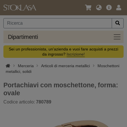
Lingua
Offerta
Acc
/
principa
Valuta
Dipar
Dipartimenti
Sei un professionista, un'azienda e vuoi fare acquisti a prezzi
da ingrosso?
Iscrizione!
Merceria
Articoli di merceria metallici
Moschettoni
metallici, solidi
Portachiavi con moschettone, forma:
ovale
Codice articolo:
780789