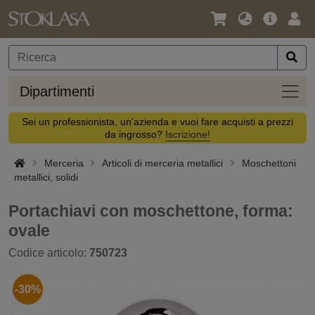
Lingua
Offerta
Acc
/
principa
Valuta
Dipar
Dipartimenti
Sei un professionista, un'azienda e vuoi fare acquisti a prezzi
da ingrosso?
Iscrizione!
Merceria
Articoli di merceria metallici
Moschettoni
metallici, solidi
Portachiavi con moschettone, forma:
ovale
Codice articolo:
750723
-30%