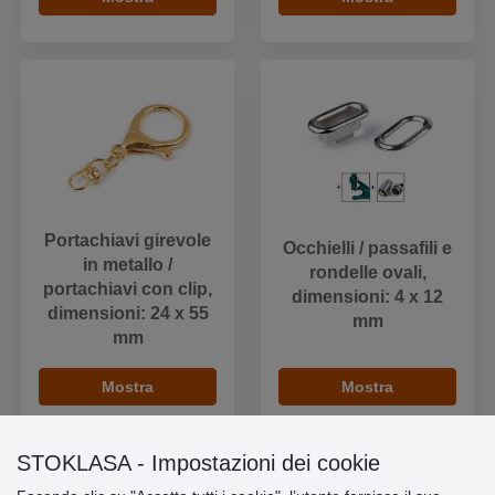
Portachiavi girevole
Occhielli / passafili e
in metallo /
rondelle ovali,
portachiavi con clip,
dimensioni: 4 x 12
dimensioni: 24 x 55
mm
mm
Mostra
Mostra
STOKLASA - Impostazioni dei cookie