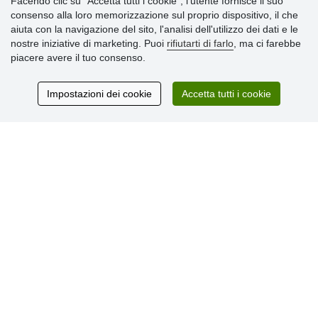
Facendo clic su "Accetta tutti i cookie", l’utente fornisce il suo
consenso alla loro memorizzazione sul proprio dispositivo, il che
Informazioni importanti
aiuta con la navigazione del sito, l'analisi dell'utilizzo dei dati e le
nostre iniziative di marketing. Puoi
rifiutarti di farlo
, ma ci farebbe
» Impostazioni dei cookie
piacere avere il tuo consenso.
» Termini & Condizioni
» Informativa sulla Privacy
» Consegna e pagamento
Impostazioni dei cookie
Accetta tutti i cookie
» Garanzia e resi
» Programma fedeltà
Recensioni
dei clienti