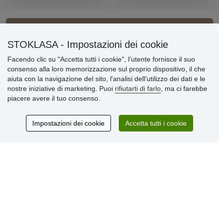
Informazioni importanti
STOKLASA - Impostazioni dei cookie
Facendo clic su "Accetta tutti i cookie", l’utente fornisce il suo
» Impostazioni dei cookie
consenso alla loro memorizzazione sul proprio dispositivo, il che
» Termini & Condizioni
aiuta con la navigazione del sito, l'analisi dell'utilizzo dei dati e le
» Informativa sulla Privacy
nostre iniziative di marketing. Puoi
rifiutarti di farlo
, ma ci farebbe
» Consegna e pagamento
piacere avere il tuo consenso.
» Garanzia e resi
» Programma fedeltà
Impostazioni dei cookie
Accetta tutti i cookie
Recensioni
dei clienti