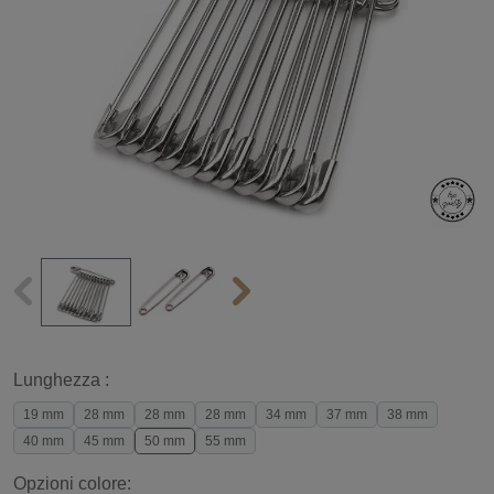
Lunghezza :
19 mm
28 mm
28 mm
28 mm
34 mm
37 mm
38 mm
40 mm
45 mm
50 mm
55 mm
Opzioni colore: