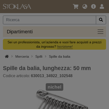
Lingua
Offerta
Acc
/
principa
Valuta
Dipar
Dipartimenti
Sei un professionista, un'azienda e vuoi fare acquisti a prezzi
da ingrosso?
Iscrizione!
Merceria
Spilli
Spille da balia
Spille da balia, lunghezza: 50 mm
Codice articolo:
630013_34922_102548
nichel