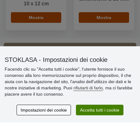
10 x 12 cm
Mostra
Mostra
Informazioni importanti
STOKLASA - Impostazioni dei cookie
Facendo clic su "Accetta tutti i cookie", l’utente fornisce il suo
» Impostazioni dei cookie
consenso alla loro memorizzazione sul proprio dispositivo, il che
» Termini & Condizioni
aiuta con la navigazione del sito, l'analisi dell'utilizzo dei dati e le
» Informativa sulla Privacy
nostre iniziative di marketing. Puoi
rifiutarti di farlo
, ma ci farebbe
» Consegna e pagamento
piacere avere il tuo consenso.
» Garanzia e resi
» Programma fedeltà
Impostazioni dei cookie
Accetta tutti i cookie
Recensioni
dei clienti