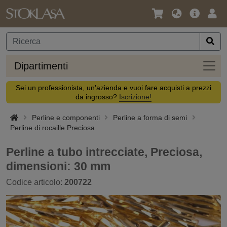
Lingua
Offerta
Acc
/
principa
Valuta
Dipar
Dipartimenti
Sei un professionista, un'azienda e vuoi fare acquisti a prezzi
da ingrosso?
Iscrizione!
Perline e componenti
Perline a forma di semi
Perline di rocaille Preciosa
Perline a tubo intrecciate, Preciosa,
dimensioni: 30 mm
Codice articolo:
200722