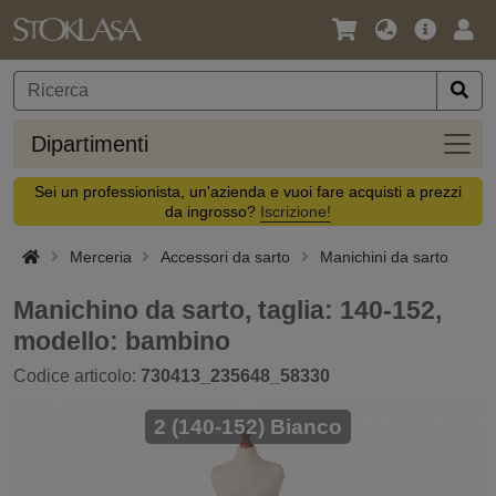
Lingua
Offerta
Acc
/
principa
Valuta
Dipar
Dipartimenti
Sei un professionista, un'azienda e vuoi fare acquisti a prezzi
da ingrosso?
Iscrizione!
Merceria
Accessori da sarto
Manichini da sarto
Manichino da sarto, taglia: 140-152,
modello: bambino
Codice articolo:
730413_235648_58330
2 (140-152) Bianco