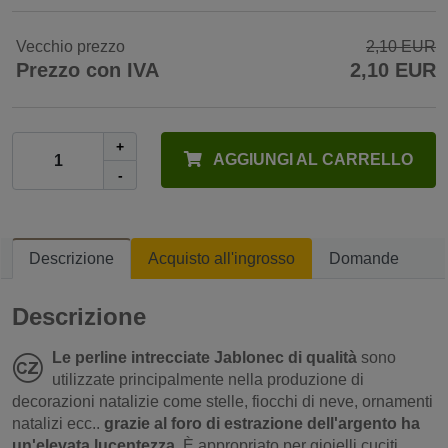
Vecchio prezzo
2,10 EUR
Prezzo con IVA
2,10 EUR
+
AGGIUNGI AL CARRELLO
-
Descrizione
Acquisto all'ingrosso
Domande
Descrizione
Le perline intrecciate Jablonec di qualità
sono
utilizzate principalmente nella produzione di
decorazioni natalizie come stelle, fiocchi di neve, ornamenti
natalizi ecc..
grazie al foro di estrazione dell'argento ha
un'elevata lucentezza.
È appropriato per gioielli cuciti,