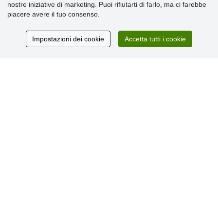
nostre iniziative di marketing. Puoi
rifiutarti di farlo
, ma ci farebbe
» Consegna e pagamento
piacere avere il tuo consenso.
» Garanzia e resi
» Programma fedeltà
Impostazioni dei cookie
Accetta tutti i cookie
Recensioni
dei clienti
© Stoklasa textilní galanterie s.r.o. 2026.