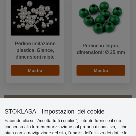
Perline imitazione
Perline in legno,
plastica, Glance,
dimensioni: Ø 25 mm
dimensioni miste
Mostra
Mostra
Informazioni importanti
STOKLASA - Impostazioni dei cookie
Facendo clic su "Accetta tutti i cookie", l’utente fornisce il suo
» Impostazioni dei cookie
consenso alla loro memorizzazione sul proprio dispositivo, il che
» Termini & Condizioni
aiuta con la navigazione del sito, l'analisi dell'utilizzo dei dati e le
» Informativa sulla Privacy