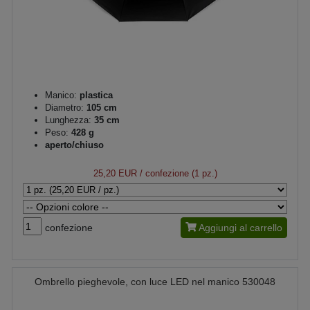
Manico:
plastica
Diametro:
105 cm
Lunghezza:
35 cm
Peso:
428 g
aperto/chiuso
25,20 EUR
/ confezione (1 pz.)
confezione
Aggiungi al carrello
Ombrello pieghevole, con luce LED nel manico 530048