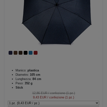
Manico:
plastica
Diametro:
105 cm
Lunghezza:
84 cm
Peso:
352 g
Stick
12,86 EUR
/ confezione (1 pz.)
9,43 EUR
/ confezione (1 pz.)