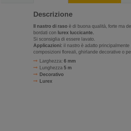
Descrizione
Il nastro di raso
è di buona qualità, forte ma del
bordati con
lurex luccicante.
Si sconsiglia di essere lavato.
Applicazioni:
il nastro è adatto principalmente 
composizioni floreali, ghirlande decorative o per
Larghezza:
6 mm
Lunghezza
5 m
Decorativo
Lurex