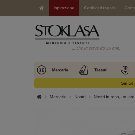
Ispirazione
Certificati regalo
Conta
… che la serve da 36 anni
Merceria
Tessuti
Sei un 
Merceria
Nastri
Nastri in raso, un lato 