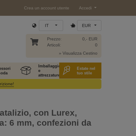
Crea un account utente
Accedi
IT
EUR
Prezzo:
0,- EUR
Articoli:
0
» Visualizza Cestino
Imballaggio
essori
Estate nel
e
moda
tuo stile
attrezzature
rizione!
atalizio, con Lurex,
a: 6 mm, confezioni da