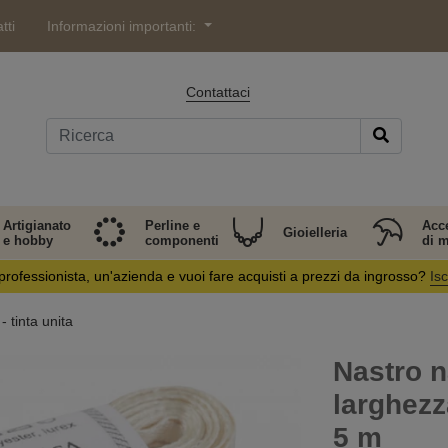
tti
Informazioni importanti:
Contattaci
Artigianato
Perline e
Acc
Gioielleria
e hobby
componenti
di 
professionista, un'azienda e vuoi fare acquisti a prezzi da ingrosso?
Isc
- tinta unita
Nastro n
larghezz
5 m