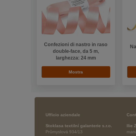
Confezioni di nastro in raso
Na
double-face, da 5 m,
larghezza: 24 mm
Mostra
Ufficio aziendale
Cont
Stoklasa textilní galanterie s.r.o.
Ilie
Průmyslová 934/13
manag