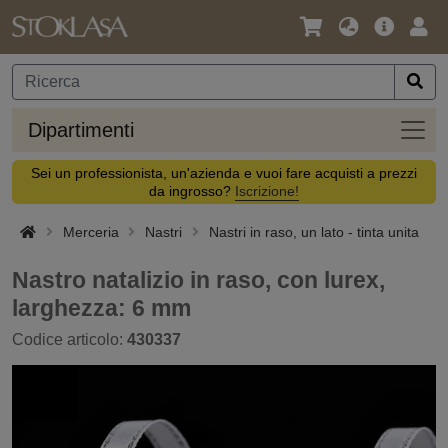
Lingua
Offerta
Acc
/
principa
Valuta
Dipar
Dipartimenti
Sei un professionista, un'azienda e vuoi fare acquisti a prezzi
da ingrosso?
Iscrizione!
Merceria
Nastri
Nastri in raso, un lato - tinta unita
Nastro natalizio in raso, con lurex,
larghezza: 6 mm
Codice articolo:
430337