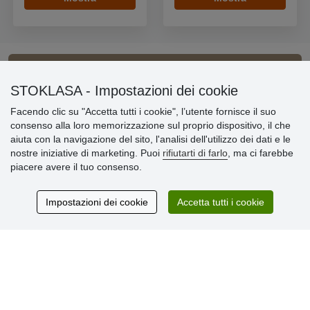
Informazioni importanti
STOKLASA - Impostazioni dei cookie
Facendo clic su "Accetta tutti i cookie", l’utente fornisce il suo
» Impostazioni dei cookie
consenso alla loro memorizzazione sul proprio dispositivo, il che
» Termini & Condizioni
aiuta con la navigazione del sito, l'analisi dell'utilizzo dei dati e le
» Informativa sulla Privacy
nostre iniziative di marketing. Puoi
rifiutarti di farlo
, ma ci farebbe
» Consegna e pagamento
piacere avere il tuo consenso.
» Garanzia e resi
» Programma fedeltà
Impostazioni dei cookie
Accetta tutti i cookie
Recensioni
dei clienti