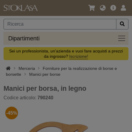
Lingua
Offerta
Acc
/
principa
Valuta
Dipar
Dipartimenti
Sei un professionista, un'azienda e vuoi fare acquisti a prezzi
da ingrosso?
Iscrizione!
Merceria
Forniture per la realizzazione di borse e
borsette
Manici per borse
Manici per borsa, in legno
Codice articolo:
790240
-45%