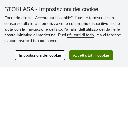
STOKLASA - Impostazioni dei cookie
Informazioni importanti
Facendo clic su "Accetta tutti i cookie", l’utente fornisce il suo
consenso alla loro memorizzazione sul proprio dispositivo, il che
» Impostazioni dei cookie
aiuta con la navigazione del sito, l'analisi dell'utilizzo dei dati e le
» Termini & Condizioni
nostre iniziative di marketing. Puoi
rifiutarti di farlo
, ma ci farebbe
» Informativa sulla Privacy
piacere avere il tuo consenso.
» Consegna e pagamento
» Garanzia e resi
» Programma fedeltà
Impostazioni dei cookie
Accetta tutti i cookie
Recensioni
dei clienti