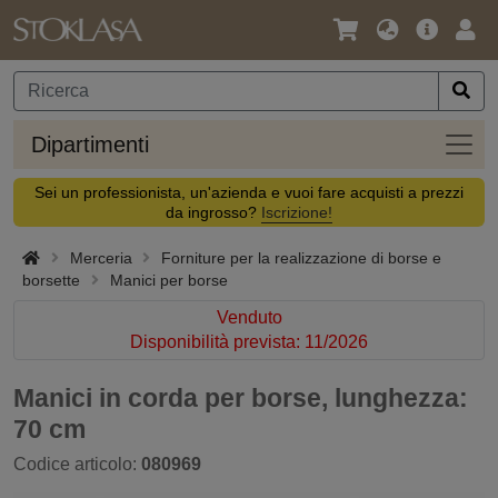
Lingua
Offerta
Acc
/
principa
Valuta
Dipar
Dipartimenti
Sei un professionista, un'azienda e vuoi fare acquisti a prezzi
da ingrosso?
Iscrizione!
Merceria
Forniture per la realizzazione di borse e
borsette
Manici per borse
Venduto
Disponibilità prevista: 11/2026
Manici in corda per borse, lunghezza:
70 cm
Codice articolo:
080969