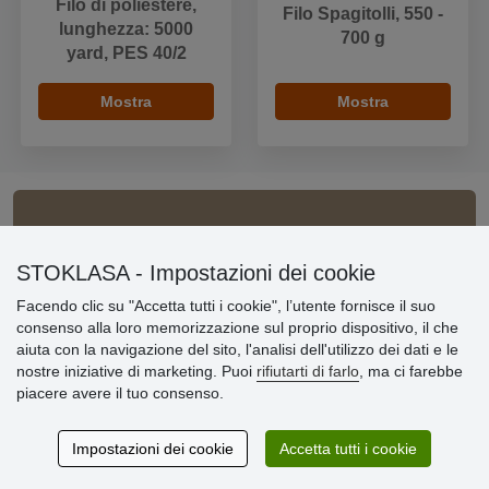
Filo di poliestere,
Filo Spagitolli, 550 -
lunghezza: 5000
700 g
yard, PES 40/2
Mostra
Mostra
Informazioni importanti
STOKLASA - Impostazioni dei cookie
» Impostazioni dei cookie
Facendo clic su "Accetta tutti i cookie", l’utente fornisce il suo
» Termini & Condizioni
consenso alla loro memorizzazione sul proprio dispositivo, il che
» Informativa sulla Privacy
aiuta con la navigazione del sito, l'analisi dell'utilizzo dei dati e le
» Consegna e pagamento
nostre iniziative di marketing. Puoi
rifiutarti di farlo
, ma ci farebbe
» Garanzia e resi
piacere avere il tuo consenso.
» Programma fedeltà
Impostazioni dei cookie
Accetta tutti i cookie
Recensioni