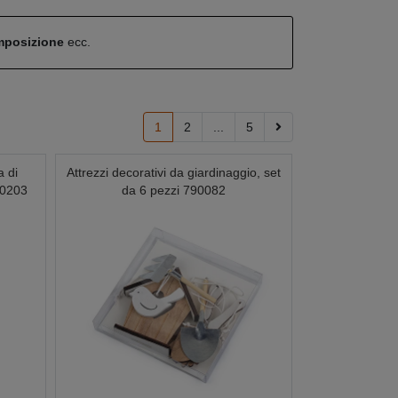
omposizione
ecc.
1
2
...
5
a di
Attrezzi decorativi da giardinaggio, set
940203
da 6 pezzi 790082