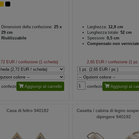
Dimensioni della confezione:
25 x
Larghezza:
12,8 cm
29 cm
Lunghezza totale:
52 cm
Riutilizzabile
Spessore:
0,5 cm
Compensato non verniciat
,72 EUR
/ confezione (1 scheda)
2,65 EUR
/ confezione (1 pz.
confezione
Aggiungi al carrello
confezione
Aggiungi al car
Casa di feltro 940182
Casetta / cabina di legno sospe
dipingere 940192