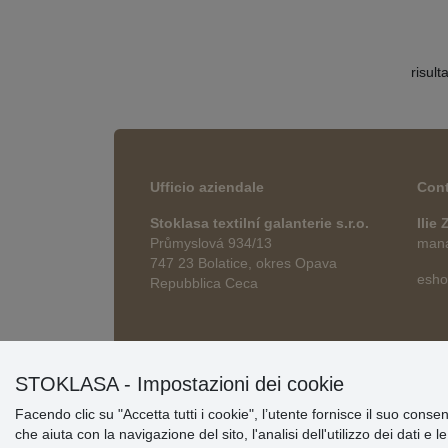
risult
Ufficio aziendale
Cont
Stoklasa textilní galanterie s.r.o.
Ilie
Průmyslová 934/13
manag
747 23 Bolatice, okres Opava
esho
Repubblica Ceca
STOKLASA - Impostazioni dei cookie
Facendo clic su "Accetta tutti i cookie", l’utente fornisce il suo conse
che aiuta con la navigazione del sito, l'analisi dell'utilizzo dei dati e 