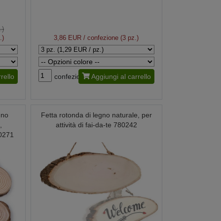
.)
.)
3,86 EUR
/ confezione (3 pz.)
rello
confezione
Aggiungi al carrello
gno
Fetta rotonda di legno naturale, per
,
attività di fai-da-te 780242
90271