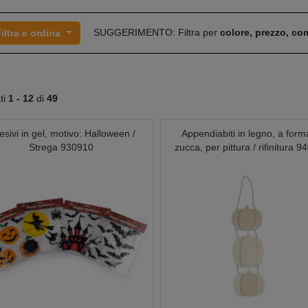
SUGGERIMENTO: Filtra per
colore, prezzo, c
iltra e ordina
ati
1 -
12
di
49
esivi in gel, motivo: Halloween /
Appendiabiti in legno, a form
Strega 930910
zucca, per pittura / rifinitura 