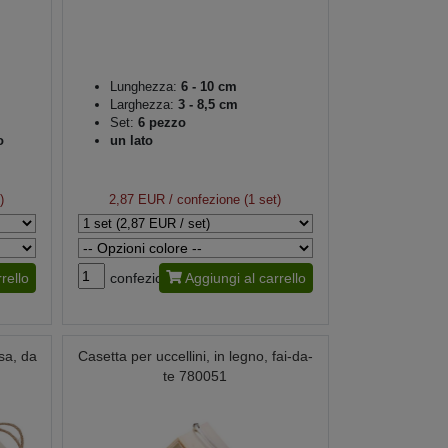
Lunghezza:
6 - 10 cm
Larghezza:
3 - 8,5 cm
Set:
6 pezzo
o
un lato
)
2,87 EUR
/ confezione (1 set)
rello
confezione
Aggiungi al carrello
sa, da
Casetta per uccellini, in legno, fai-da-
te 780051