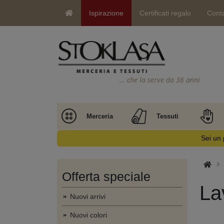
Ispirazione
Certificati regalo
Conta
… che la serve da 36 anni
Merceria
Tessuti
Sei un 
Offerta speciale
La
Nuovi arrivi
Nuovi colori