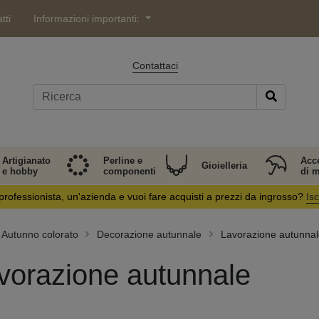
tti
Informazioni importanti:
Contattaci
Artigianato
Perline e
Acc
Gioielleria
e hobby
componenti
di 
professionista, un'azienda e vuoi fare acquisti a prezzi da ingrosso?
Isc
Autunno colorato
Decorazione autunnale
Lavorazione autunnal
vorazione autunnale