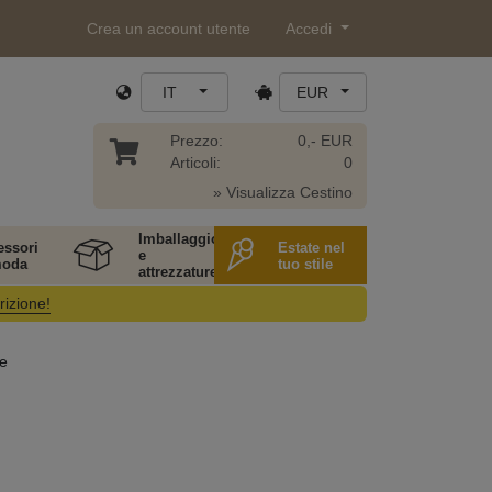
Crea un account utente
Accedi
IT
EUR
Prezzo:
0,- EUR
Articoli:
0
» Visualizza Cestino
Imballaggio
essori
Estate nel
e
moda
tuo stile
attrezzature
rizione!
e