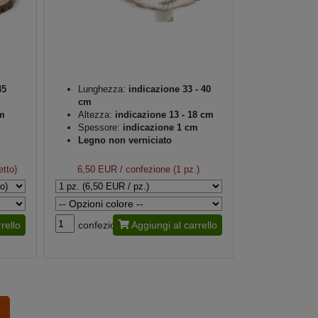
45
Lunghezza:
indicazione 33 - 40
cm
m
Altezza:
indicazione 13 - 18 cm
Spessore:
indicazione 1 cm
Legno non verniciato
etto)
6,50 EUR
/ confezione (1 pz.)
rello
confezione
Aggiungi al carrello