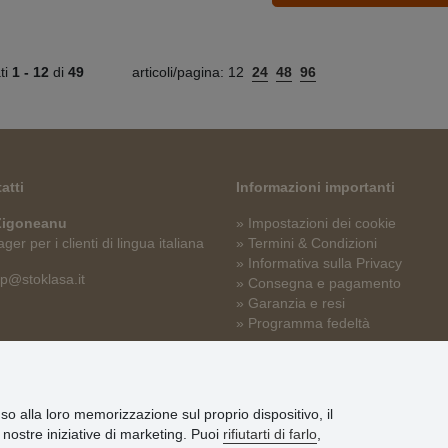
ati
1 -
12
di
49
articoli/pagina:
12
24
48
96
atti
Informazioni importanti
 Zigoneanu
» Impostazioni dei cookie
er per i clienti di lingua italiana
» Termini & Condizioni
» Informativa sulla Privacy
p@stoklasa.it
» Consegna e pagamento
» Garanzia e resi
» Programma fedeltà
nso alla loro memorizzazione sul proprio dispositivo, il
le nostre iniziative di marketing. Puoi
rifiutarti di farlo
,