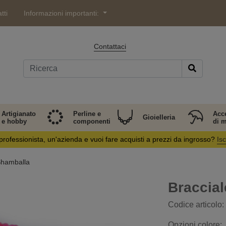
tti
Informazioni importanti:
Contattaci
Artigianato
Perline e
Acc
Gioielleria
e hobby
componenti
di 
professionista, un'azienda e vuoi fare acquisti a prezzi da ingrosso?
Isc
Shamballa
Braccia
Codice articolo:
Opzioni colore: