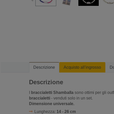
Descrizione
Acquisto all'ingrosso
D
Descrizione
I
braccialetti Shamballa
sono ottimi per gli out
braccialetti
- venduti solo in un set.
Dimensione universale.
Lunghezza:
14 - 26 cm