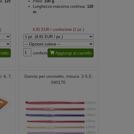
a:
125
Peso:
100 g
Lunghezza massima continua:
120
m
)
4,91 EUR
/ confezione (1 pz.)
rello
confezione
Aggiungi al carrello
: 6; 7;
Gancio per uncinetto, misura: 2-5,5;
040170