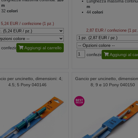
Lunghezza massima continu
m
m
32
colori
44
colori
5,24 EUR
/ confezione (1 pz.)
2,87 EUR
/ confezione (1 pz.
confezione
Aggiungi al carrello
confezione
Aggiungi al car
cio per uncinetto, dimensioni: 4;
Gancio per uncinetto, dimensioni
4.5; 5 Pony 040146
8; 9 e 10 Pony 040150