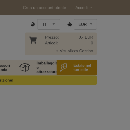
Crea un account utente
Accedi
IT
EUR
Prezzo:
0,- EUR
Articoli:
0
» Visualizza Cestino
Imballaggio
essori
Estate nel
e
moda
tuo stile
attrezzature
rizione!