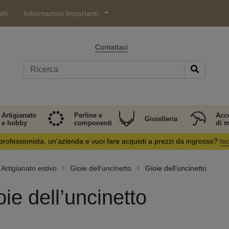
tti
Informazioni importanti:
Contattaci
Artigianato
Perline e
Acc
Gioielleria
e hobby
componenti
di 
professionista, un'azienda e vuoi fare acquisti a prezzi da ingrosso?
Isc
Artigianato estivo
Gioie dell’uncinetto
Gioie dell’uncinetto
oie dell’uncinetto