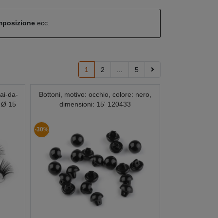
omposizione
ecc.
1
2
...
5
fai-da-
Bottoni, motivo: occhio, colore: nero,
: Ø 15
dimensioni: 15' 120433
-30%