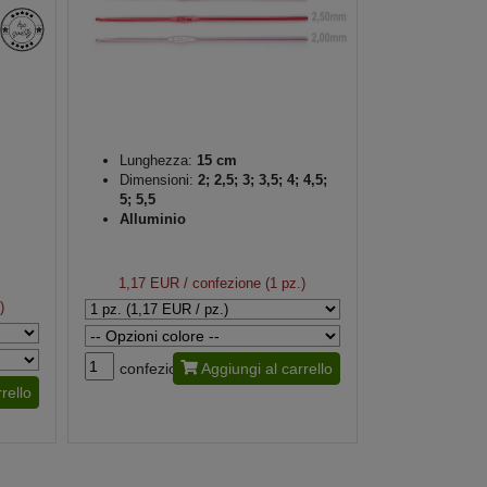
Lunghezza:
15 cm
Dimensioni:
2; 2,5; 3; 3,5; 4; 4,5;
5; 5,5
Alluminio
1,17 EUR
/ confezione (1 pz.)
)
confezione
Aggiungi al carrello
rello