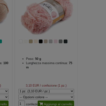
Peso:
50 g
a:
100
Lunghezza massima continua:
75
m
)
3,10 EUR
/ confezione (1 pz.)
rello
confezione
Aggiungi al carrello