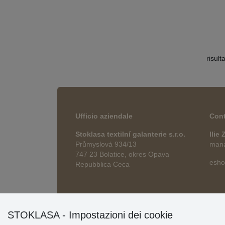
risult
Ufficio aziendale
Cont
Stoklasa textilní galanterie s.r.o.
Ilie
Průmyslová 934/13
manag
747 23 Bolatice, okres Opava
esho
Repubblica Ceca
STOKLASA - Impostazioni dei cookie