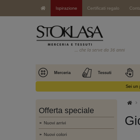
Ispirazione
Certificati regalo
Conta
… che la serve da 36 anni
Merceria
Tessuti
Sei un 
Offerta speciale
Gi
Nuovi arrivi
Nuovi colori