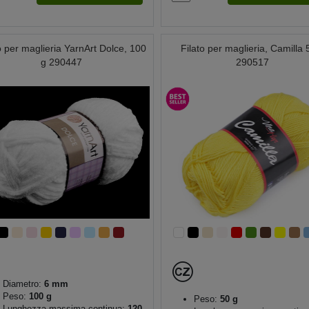
o per maglieria YarnArt Dolce, 100
Filato per maglieria, Camilla 
g 290447
290517
Diametro:
6 mm
Peso:
100 g
Peso:
50 g
Lunghezza massima continua:
120