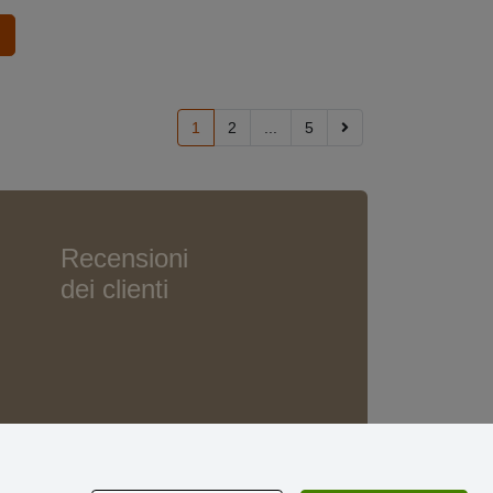
1
2
...
5
Recensioni
dei clienti