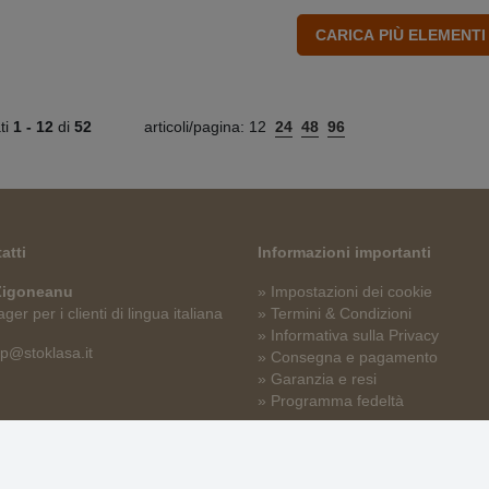
ati
1 -
12
di
52
articoli/pagina:
12
24
48
96
atti
Informazioni importanti
 Zigoneanu
» Impostazioni dei cookie
er per i clienti di lingua italiana
» Termini & Condizioni
» Informativa sulla Privacy
p@stoklasa.it
» Consegna e pagamento
» Garanzia e resi
» Programma fedeltà