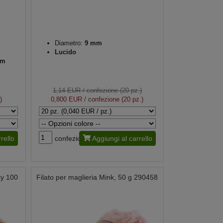
Diametro:
9 mm
Lucido
mm
1,14 EUR
/ confezione (20 pz.)
)
0,800 EUR
/ confezione (20 pz.)
rello
confezione
Aggiungi al carrello
ky 100
Filato per maglieria Mink, 50 g 290458