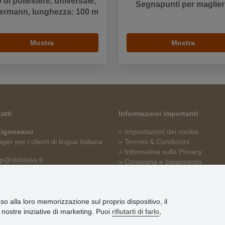
o di poliestere, universale,
Segnapunti per maglier
ermann, lunghezza: 100 m
Mostra
Mostra
atti
Informazioni importanti
 Zigoneanu
» Impostazioni dei cookie
er per i clienti di lingua italiana
» Termini & Condizioni
» Informativa sulla Privacy
p@stoklasa.it
» Consegna e pagamento
» Garanzia e resi
» Programma fedeltà
nso alla loro memorizzazione sul proprio dispositivo, il
le nostre iniziative di marketing. Puoi
rifiutarti di farlo
,