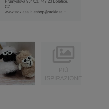
Průmyslová 934/13, 747 23 Bolatice,
CZ
www.stoklasa.it, eshop@stoklasa.it
PIÙ
ISPIRAZIONE