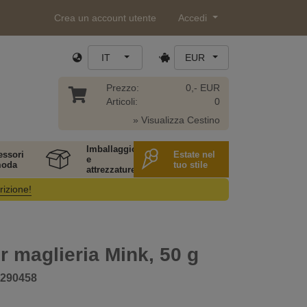
Crea un account utente
Accedi
IT
EUR
Prezzo:
0,- EUR
Articoli:
0
» Visualizza Cestino
Imballaggio
essori
Estate nel
e
moda
tuo stile
attrezzature
rizione!
er maglieria Mink, 50 g
290458