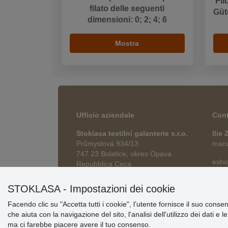
Fil
filato delle seguenti
Güt
dimensioni: 0; 2; 4; 6
Mostra
Ufficio aziendale
Cont
Stoklasa textilní galanterie s.r.o.
Ilie
Průmyslová 934/13
manag
747 23 Bolatice, okres Opava
esho
Repubblica Ceca
STOKLASA - Impostazioni dei cookie
Facendo clic su "Accetta tutti i cookie", l’utente fornisce il suo conse
che aiuta con la navigazione del sito, l'analisi dell'utilizzo dei dati e 
ma ci farebbe piacere avere il tuo consenso.