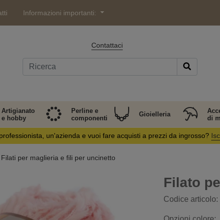
tti
Informazioni importanti:
Contattaci
Artigianato
Perline e
Acc
Gioielleria
e hobby
componenti
di 
professionista, un'azienda e vuoi fare acquisti a prezzi da ingrosso?
Isc
Filati per maglieria e fili per uncinetto
Filato p
Codice articolo:
Opzioni colore: