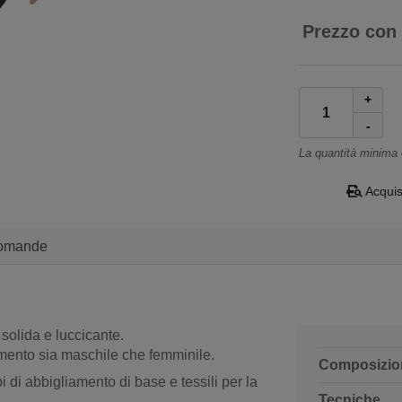
Prezzo con
+
-
La quantità minima
Acquis
omande
solida e luccicante.
iamento sia maschile che femminile.
Composizio
 di abbigliamento di base e tessili per la
Tecniche