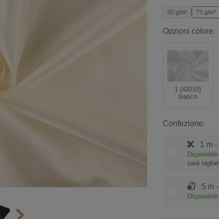
50 g/m²
75 g/m²
Opzioni colore:
1 (42010)
bianco
Confezione:
1 m -
Disponibile
sarà taglia
5 m -
Disponibile