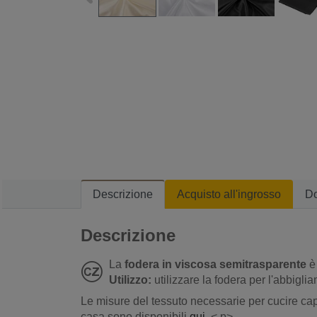
Descrizione
Acquisto all'ingrosso
D
Descrizione
La
fodera in viscosa semitrasparente
è 
Utilizzo:
utilizzare la fodera per l'abbigl
Le misure del tessuto necessarie per cucire capi
casa sono disponibili
qui
.< p>