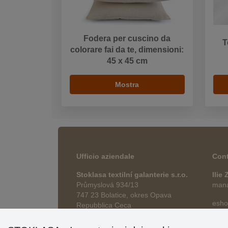
Fodera per cuscino da
T
colorare fai da te, dimensioni:
45 x 45 cm
Mostra
Ufficio aziendale
Cont
Stoklasa textilní galanterie s.r.o.
Ilie
Průmyslová 934/13
manag
747 23 Bolatice, okres Opava
esho
Repubblica Ceca