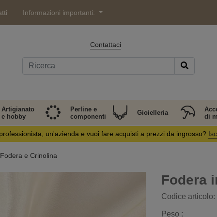
tti
Informazioni importanti:
Contattaci
Artigianato
Perline e
Acc
Gioielleria
e hobby
componenti
di 
professionista, un'azienda e vuoi fare acquisti a prezzi da ingrosso?
Isc
Fodera e Crinolina
Fodera i
Codice articolo:
Peso :