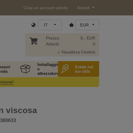
Crea un account utente
Accedi
IT
EUR
Prezzo:
0,- EUR
Articoli:
0
» Visualizza Cestino
Imballaggio
essori
Estate nel
e
moda
tuo stile
attrezzature
rizione!
n viscosa
380633