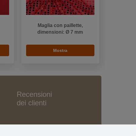
Maglia con paillette,
dimensioni: Ø 7 mm
Mostra
Recensioni
dei clienti