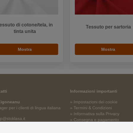
essuto di cotone/tela, in
Tessuto per sartoria
tinta unita
Mostra
Mostra
atti
Informazioni importanti
 Zigoneanu
» Impostazioni dei cookie
er per i clienti di lingua italiana
» Termini & Condizioni
» Informativa sulla Privacy
p@stoklasa.it
» Consegna e pagamento
» Garanzia e resi
» Programma fedeltà