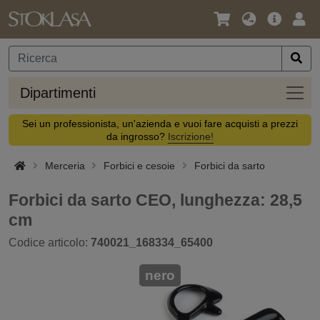
Lingua
Offerta
Acc
/
principa
Valuta
Dipar
Dipartimenti
Sei un professionista, un'azienda e vuoi fare acquisti a prezzi
da ingrosso?
Iscrizione!
Merceria
Forbici e cesoie
Forbici da sarto
Forbici da sarto CEO, lunghezza: 28,5
cm
Codice articolo:
740021_168334_65400
nero