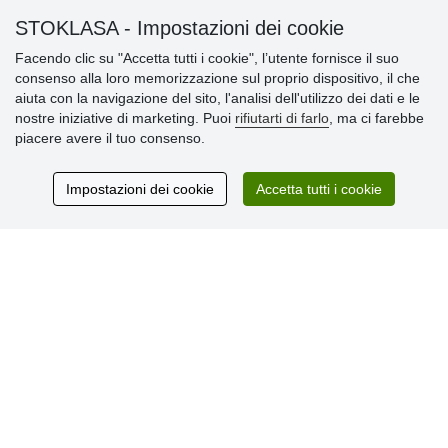
» Impostazioni dei cookie
STOKLASA - Impostazioni dei cookie
» Termini & Condizioni
» Informativa sulla Privacy
Facendo clic su "Accetta tutti i cookie", l’utente fornisce il suo
» Consegna e pagamento
consenso alla loro memorizzazione sul proprio dispositivo, il che
» Garanzia e resi
aiuta con la navigazione del sito, l'analisi dell'utilizzo dei dati e le
» Programma fedeltà
nostre iniziative di marketing. Puoi
rifiutarti di farlo
, ma ci farebbe
piacere avere il tuo consenso.
Recensioni
Impostazioni dei cookie
Accetta tutti i cookie
dei clienti