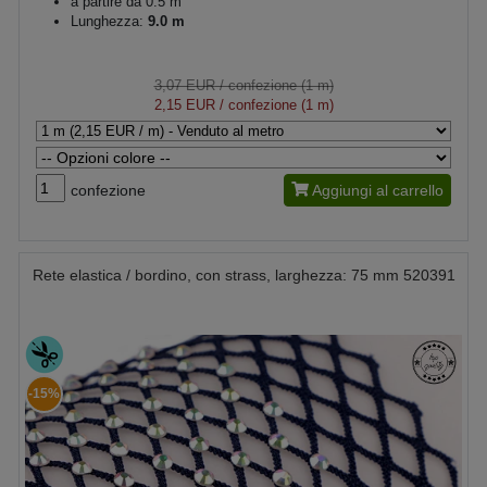
a partire da 0.5 m
Lunghezza:
9.0 m
3,07 EUR
/ confezione (1 m)
2,15 EUR
/ confezione (1 m)
confezione
Aggiungi al carrello
Rete elastica / bordino, con strass, larghezza: 75 mm 520391
-15%