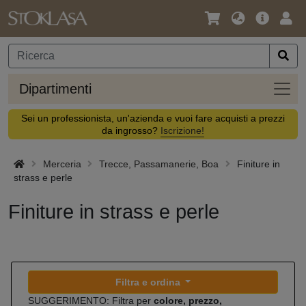
Lingua
Offerta
Acc
/
principa
Valuta
Dipar
Dipartimenti
Sei un professionista, un'azienda e vuoi fare acquisti a prezzi
da ingrosso?
Iscrizione!
Merceria
Trecce, Passamanerie, Boa
Finiture in
strass e perle
Finiture in strass e perle
Filtra e ordina
SUGGERIMENTO: Filtra per
colore, prezzo,