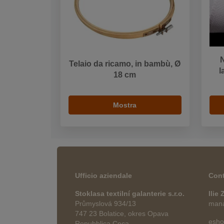
N
Telaio da ricamo, in bambù, Ø
l
18 cm
Mostra
Ufficio aziendale
Cont
Stoklasa textilní galanterie s.r.o.
Ilie
Průmyslová 934/13
manag
747 23 Bolatice, okres Opava
esho
Repubblica Ceca