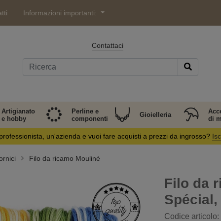
tti
Informazioni importanti:
Contattaci
Artigianato
Perline e
Acc
Gioielleria
e hobby
componenti
di 
professionista, un'azienda e vuoi fare acquisti a prezzi da ingrosso?
Isc
rnici
Filo da ricamo Mouliné
Filo da 
Spécial,
Codice articolo: