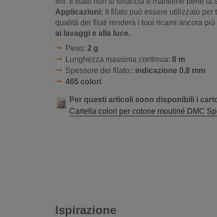
fini. Il filato non si sfilaccia e mantiene bene la
Applicazioni:
Il filato può essere utilizzato per 
qualità dei filati renderà i tuoi ricami ancora più
ai lavaggi e alla luce.
Peso:
2 g
Lunghezza massima continua:
8 m
Spessore del filato::
indicazione 0,8 mm
465 colori
Per questi articoli sono disponibili i cart
Cartella colori per cotone mouliné DMC Speci
Ispirazione