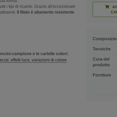
 sua forma.
tutti i tipi di ricamo. Grazie all'eccezionale
AG
 attraenti.
Il filato è altamente resistente
CA
Composizio
Tecniche
oncini-campione e le cartelle colori:
Cura del
al, effetti luce, variazioni di colore
prodotto
Fornitore