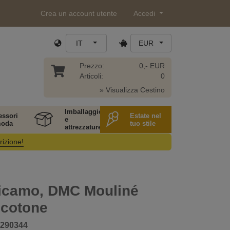
Crea un account utente
Accedi
IT
EUR
Prezzo:
0,- EUR
Articoli:
0
» Visualizza Cestino
Imballaggio
essori
Estate nel
e
moda
tuo stile
attrezzature
rizione!
ricamo, DMC Mouliné
 cotone
290344