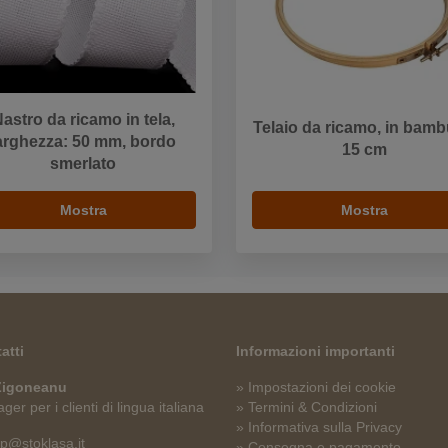
astro da ricamo in tela,
Telaio da ricamo, in bamb
arghezza: 50 mm, bordo
15 cm
smerlato
Mostra
Mostra
atti
Informazioni importanti
 Zigoneanu
» Impostazioni dei cookie
er per i clienti di lingua italiana
» Termini & Condizioni
» Informativa sulla Privacy
p@stoklasa.it
» Consegna e pagamento