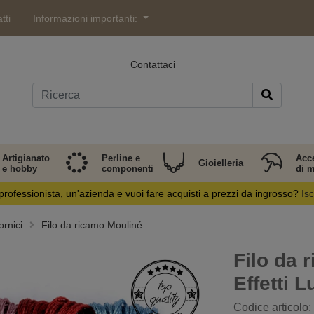
tti
Informazioni importanti:
Contattaci
Artigianato
Perline e
Acc
Gioielleria
e hobby
componenti
di 
professionista, un'azienda e vuoi fare acquisti a prezzi da ingrosso?
Isc
rnici
Filo da ricamo Mouliné
Filo da 
Effetti L
Codice articolo: