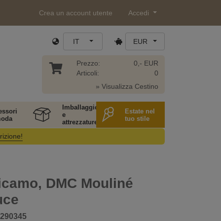
Crea un account utente
Accedi
IT
EUR
Prezzo:
0,- EUR
Articoli:
0
» Visualizza Cestino
Imballaggio
essori
Estate nel
e
moda
tuo stile
attrezzature
rizione!
ricamo, DMC Mouliné
uce
290345