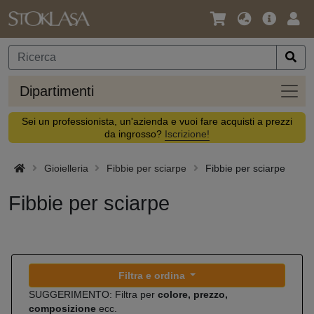
Lingua
Offerta
Acc
/
principa
Valuta
Dipar
Dipartimenti
Sei un professionista, un'azienda e vuoi fare acquisti a prezzi
da ingrosso?
Iscrizione!
Gioielleria
Fibbie per sciarpe
Fibbie per sciarpe
Fibbie per sciarpe
Filtra e ordina
SUGGERIMENTO: Filtra per
colore, prezzo,
composizione
ecc.