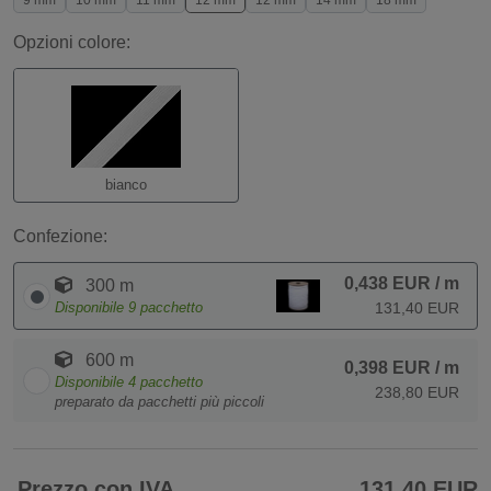
9 mm
10 mm
11 mm
12 mm
12 mm
14 mm
18 mm
Opzioni colore:
bianco
Confezione:
0,438 EUR
/ m
300 m
Disponibile
9
pacchetto
131,40 EUR
600 m
0,398 EUR
/ m
Disponibile
4
pacchetto
238,80 EUR
preparato da pacchetti più piccoli
Prezzo con IVA
131,40 EUR