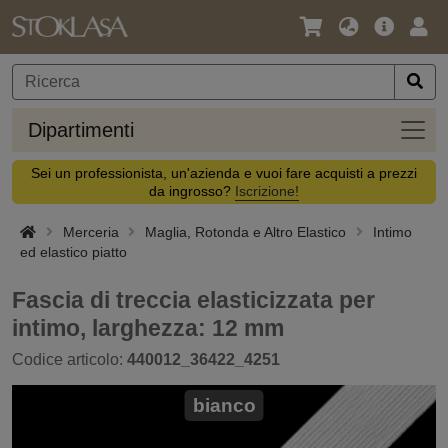
Lingua
Offerta
Acc
/
principa
Valuta
Dipar
Dipartimenti
Sei un professionista, un'azienda e vuoi fare acquisti a prezzi
da ingrosso?
Iscrizione!
Merceria
Maglia, Rotonda e Altro Elastico
Intimo
ed elastico piatto
Fascia di treccia elasticizzata per
intimo, larghezza: 12 mm
Codice articolo:
440012_36422_4251
bianco