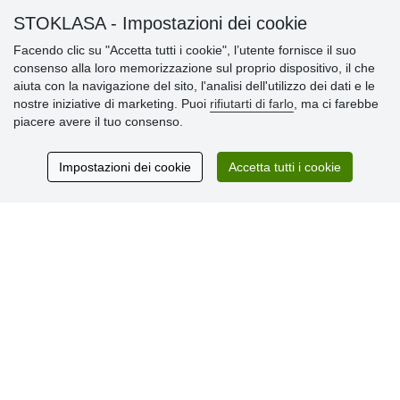
STOKLASA - Impostazioni dei cookie
Facendo clic su "Accetta tutti i cookie", l’utente fornisce il suo
consenso alla loro memorizzazione sul proprio dispositivo, il che
aiuta con la navigazione del sito, l'analisi dell'utilizzo dei dati e le
Informazioni importanti
nostre iniziative di marketing. Puoi
rifiutarti di farlo
, ma ci farebbe
piacere avere il tuo consenso.
» Impostazioni dei cookie
» Termini & Condizioni
» Informativa sulla Privacy
Impostazioni dei cookie
Accetta tutti i cookie
» Consegna e pagamento
» Garanzia e resi
» Programma fedeltà
Recensioni
dei clienti