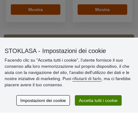
Mostra
Mostra
Informazioni importanti
STOKLASA - Impostazioni dei cookie
Facendo clic su "Accetta tutti i cookie", l’utente fornisce il suo
» Impostazioni dei cookie
consenso alla loro memorizzazione sul proprio dispositivo, il che
» Termini & Condizioni
aiuta con la navigazione del sito, l'analisi dell'utilizzo dei dati e le
» Informativa sulla Privacy
nostre iniziative di marketing. Puoi
rifiutarti di farlo
, ma ci farebbe
» Consegna e pagamento
piacere avere il tuo consenso.
» Garanzia e resi
» Programma fedeltà
Impostazioni dei cookie
Accetta tutti i cookie
Recensioni
dei clienti