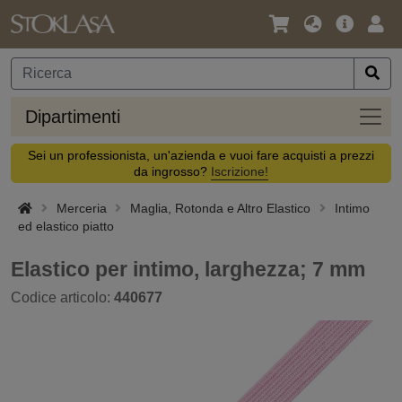
Lingua
Offerta
Acc
/
principa
Valuta
Dipar
Dipartimenti
Sei un professionista, un'azienda e vuoi fare acquisti a prezzi
da ingrosso?
Iscrizione!
Merceria
Maglia, Rotonda e Altro Elastico
Intimo
ed elastico piatto
Elastico per intimo, larghezza; 7 mm
Codice articolo:
440677