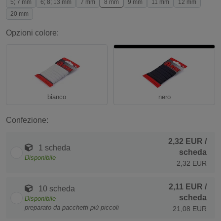
5; 7 mm
6; 8; 13 mm
7 mm
8 mm
9 mm
11 mm
12 mm
20 mm
Opzioni colore:
bianco
nero
Confezione:
2,32 EUR
/
1 scheda
scheda
Disponibile
2,32 EUR
2,11 EUR
/
10 scheda
scheda
Disponibile
preparato da pacchetti più piccoli
21,08 EUR