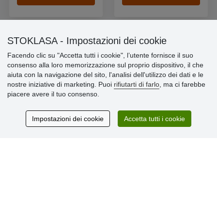
STOKLASA - Impostazioni dei cookie
Facendo clic su "Accetta tutti i cookie", l’utente fornisce il suo
Informazioni importanti
consenso alla loro memorizzazione sul proprio dispositivo, il che
aiuta con la navigazione del sito, l'analisi dell'utilizzo dei dati e le
» Impostazioni dei cookie
nostre iniziative di marketing. Puoi
rifiutarti di farlo
, ma ci farebbe
» Termini & Condizioni
piacere avere il tuo consenso.
» Informativa sulla Privacy
» Consegna e pagamento
» Garanzia e resi
Impostazioni dei cookie
Accetta tutti i cookie
» Programma fedeltà
Recensioni
dei clienti