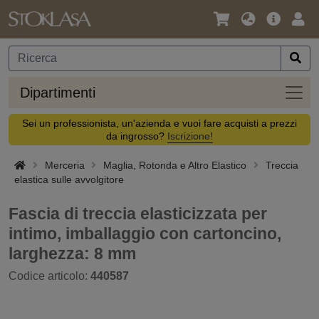
Lingua
Offerta
Acc
/
principa
Valuta
Dipar
Dipartimenti
Sei un professionista, un'azienda e vuoi fare acquisti a prezzi
da ingrosso?
Iscrizione!
Merceria
Maglia, Rotonda e Altro Elastico
Treccia
elastica sulle avvolgitore
Fascia di treccia elasticizzata per
intimo, imballaggio con cartoncino,
larghezza: 8 mm
Codice articolo:
440587