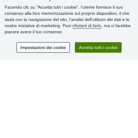
Facendo clic su "Accetta tutti i cookie", l’utente fornisce il suo
Informazioni importanti
consenso alla loro memorizzazione sul proprio dispositivo, il che
aiuta con la navigazione del sito, l'analisi dell'utilizzo dei dati e le
» Impostazioni dei cookie
nostre iniziative di marketing. Puoi
rifiutarti di farlo
, ma ci farebbe
» Termini & Condizioni
piacere avere il tuo consenso.
» Informativa sulla Privacy
» Consegna e pagamento
» Garanzia e resi
Impostazioni dei cookie
Accetta tutti i cookie
» Programma fedeltà
Recensioni
dei clienti