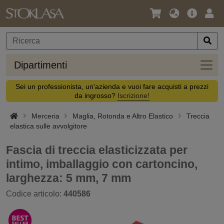
Lingua
Offerta
Acc
/
principa
Valuta
Dipar
Dipartimenti
Sei un professionista, un'azienda e vuoi fare acquisti a prezzi
da ingrosso?
Iscrizione!
Merceria
Maglia, Rotonda e Altro Elastico
Treccia
elastica sulle avvolgitore
Fascia di treccia elasticizzata per
intimo, imballaggio con cartoncino,
larghezza: 5 mm, 7 mm
Codice articolo:
440586