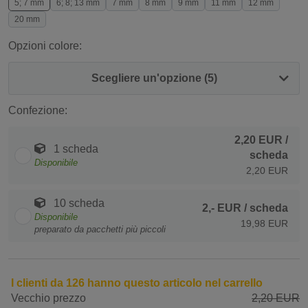
5; 7 mm
6; 8; 13 mm
7 mm
8 mm
9 mm
11 mm
12 mm
20 mm
Opzioni colore:
Scegliere un'opzione (5)
Confezione:
2,20 EUR
/
1 scheda
scheda
Disponibile
2,20 EUR
10 scheda
2,- EUR
/ scheda
Disponibile
19,98 EUR
preparato da pacchetti più piccoli
I clienti da 126 hanno questo articolo nel carrello
Vecchio prezzo
2,20 EUR