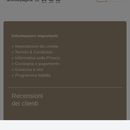
Informazioni importanti
» Impostazioni dei cookie
» Termini & Condizioni
» Informativa sulla Privacy
» Consegna e pagamento
» Garanzia e resi
» Programma fedeltà
Recensioni
dei clienti