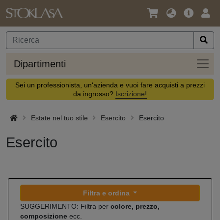
Lingua
Offerta
Acc
/
principa
Valuta
Dipar
Dipartimenti
Sei un professionista, un'azienda e vuoi fare acquisti a prezzi
da ingrosso?
Iscrizione!
Estate nel tuo stile
Esercito
Esercito
Esercito
Filtra e ordina
SUGGERIMENTO: Filtra per
colore, prezzo,
composizione
ecc.