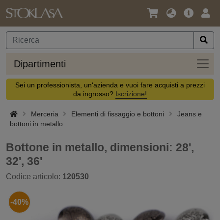
Lingua
Offerta
Acc
/
principa
Valuta
Dipar
Dipartimenti
Sei un professionista, un'azienda e vuoi fare acquisti a prezzi
da ingrosso?
Iscrizione!
Merceria
Elementi di fissaggio e bottoni
Jeans e
bottoni in metallo
Bottone in metallo, dimensioni: 28',
32', 36'
Codice articolo:
120530
-40%