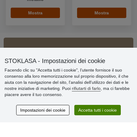
Mostra
Mostra
Informazioni importanti
STOKLASA - Impostazioni dei cookie
» Impostazioni dei cookie
Facendo clic su "Accetta tutti i cookie", l’utente fornisce il suo
» Termini & Condizioni
consenso alla loro memorizzazione sul proprio dispositivo, il che
» Informativa sulla Privacy
aiuta con la navigazione del sito, l'analisi dell'utilizzo dei dati e le
» Consegna e pagamento
nostre iniziative di marketing. Puoi
rifiutarti di farlo
, ma ci farebbe
» Garanzia e resi
piacere avere il tuo consenso.
» Programma fedeltà
Impostazioni dei cookie
Accetta tutti i cookie
Recensioni
dei clienti