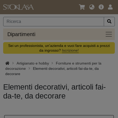
Lingua
Offerta
Acc
/
principa
Valuta
Dipar
Dipartimenti
Sei un professionista, un'azienda e vuoi fare acquisti a prezzi
da ingrosso?
Iscrizione!
Artigianato e hobby
Forniture e strumenti per la
decorazione
Elementi decorativi, articoli fai-da-te, da
decorare
Elementi decorativi, articoli fai-
da-te, da decorare