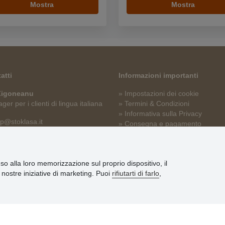
Mostra
Mostra
atti
Informazioni importanti
 Zigoneanu
» Impostazioni dei cookie
er per i clienti di lingua italiana
» Termini & Condizioni
» Informativa sulla Privacy
p@stoklasa.it
» Consegna e pagamento
» Garanzia e resi
» Programma fedeltà
nso alla loro memorizzazione sul proprio dispositivo, il
le nostre iniziative di marketing. Puoi
rifiutarti di farlo
,
© Stoklasa textilní galanterie s.r.o. 2026.