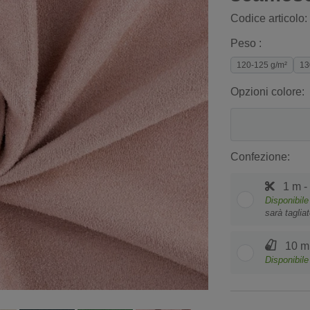
Codice articolo:
Peso :
120-125 g/m²
13
Opzioni colore:
Confezione:
1 m -
Disponibile
sarà taglia
10 m 
Disponibile