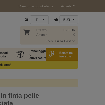
Crea un account utente
Accedi
IT
EUR
Prezzo:
0,- EUR
Articoli:
0
» Visualizza Cestino
Imballaggio
essori
Estate nel
e
moda
tuo stile
attrezzature
rizione!
in finta pelle
iata