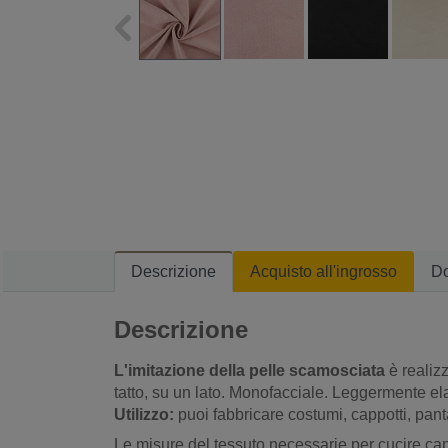
Descrizione
Acquisto all'ingrosso
D
Descrizione
L'imitazione della pelle scamosciata
è realiz
tatto, su un lato. Monofacciale. Leggermente ela
Utilizzo:
puoi fabbricare costumi, cappotti, panta
Le misure del tessuto necessarie per cucire capi