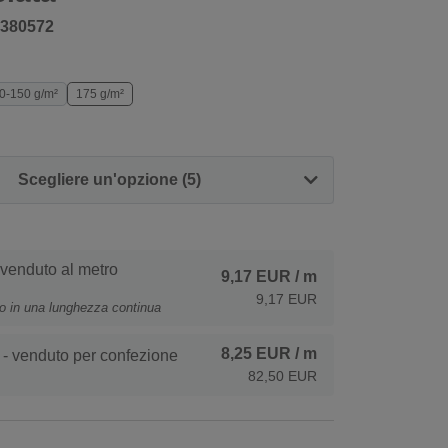
380572
0-150 g/m²
175 g/m²
Scegliere un'opzione (5)
 venduto al metro
9,17 EUR
/ m
9,17 EUR
to in una lunghezza continua
8,25 EUR
/ m
- venduto per confezione
82,50 EUR