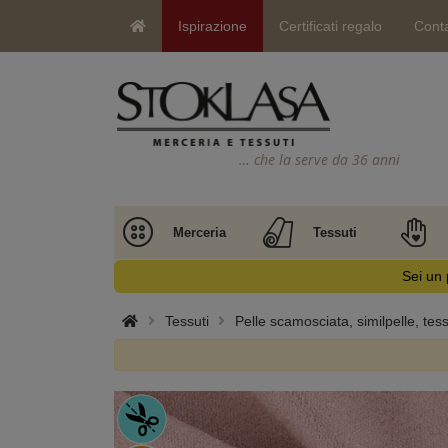
Ispirazione
Certificati regalo
Conta
… che la serve da 36 anni
Merceria
Tessuti
Sei un 
Tessuti
Pelle scamosciata, similpelle, tes