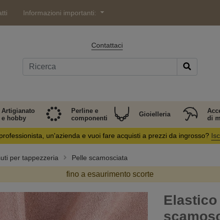
tti
Informazioni importanti:
Contattaci
Artigianato
Perline e
Acc
Gioielleria
e hobby
componenti
di 
professionista, un'azienda e vuoi fare acquisti a prezzi da ingrosso?
Isc
suti per tappezzeria
Pelle scamosciata
fino a esaurimento scorte
Elastico 
scamosc