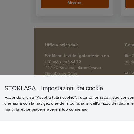
Mostra
Ufficio aziendale
Cont
Stoklasa textilní galanterie s.r.o.
Ilie
Průmyslová 934/13
manag
747 23 Bolatice, okres Opava
esho
Repubblica Ceca
STOKLASA - Impostazioni dei cookie
Facendo clic su "Accetta tutti i cookie", l’utente fornisce il suo conse
che aiuta con la navigazione del sito, l'analisi dell'utilizzo dei dati e 
ma ci farebbe piacere avere il tuo consenso.