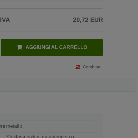
 IVA
20,72 EUR
AGGIUNGI AL CARRELLO
Combina
ne
metallo
Stoklasa textilní galanterie s.r.o.