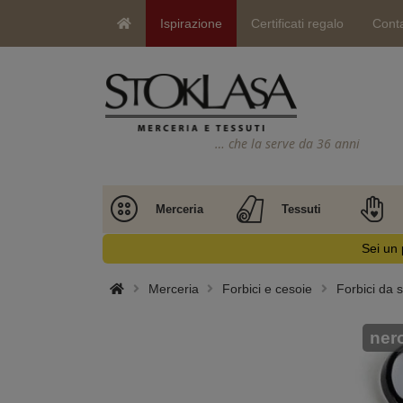
Ispirazione
Certificati regalo
Conta
… che la serve da 36 anni
Merceria
Tessuti
Sei un 
Merceria
Forbici e cesoie
Forbici da s
ner