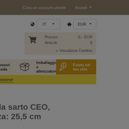
Crea un account utente
Accedi
IT
EUR
Prezzo:
0,- EUR
Articoli:
0
» Visualizza Cestino
Imballaggio
essori
Estate nel
e
moda
tuo stile
attrezzature
rizione!
da sarto CEO,
a: 25,5 cm