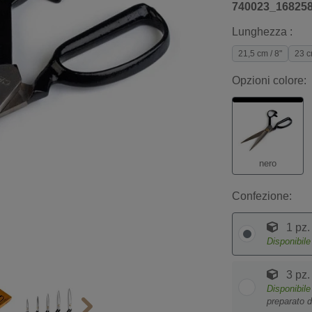
740023_16825
Lunghezza :
21,5 cm / 8"
23 c
Opzioni colore:
nero
Confezione:
1 pz.
Disponibil
3 pz.
Disponibil
preparato d