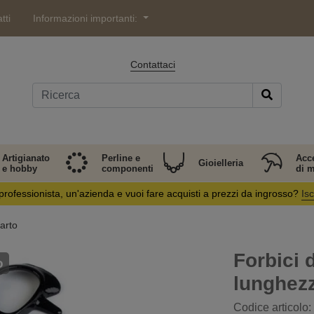
tti
Informazioni importanti:
Contattaci
Artigianato
Perline e
Acc
Gioielleria
e hobby
componenti
di 
professionista, un'azienda e vuoi fare acquisti a prezzi da ingrosso?
Isc
arto
Forbici 
o
lunghezz
Codice articolo: