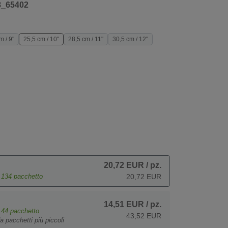
8_65402
m / 9"
25,5 cm / 10"
28,5 cm / 11"
30,5 cm / 12"
20,72 EUR
/ pz.
e
134
pacchetto
20,72 EUR
14,51 EUR
/ pz.
e
44
pacchetto
43,52 EUR
a pacchetti più piccoli