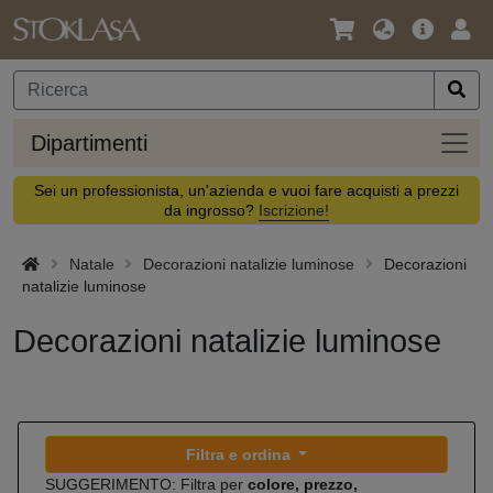
Lingua
Offerta
Acc
/
principa
Valuta
Dipar
Dipartimenti
Sei un professionista, un'azienda e vuoi fare acquisti a prezzi
da ingrosso?
Iscrizione!
Natale
Decorazioni natalizie luminose
Decorazioni
natalizie luminose
Decorazioni natalizie luminose
Filtra e ordina
SUGGERIMENTO: Filtra per
colore, prezzo,