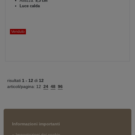
Altezza:
9,5 cm
Luce calda
Venduto
risultati
1 -
12
di
12
articoli/pagina:
12
24
48
96
Informazioni importanti
» Impostazioni dei cookie