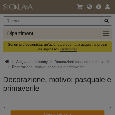
Lingua
Offerta
Acc
/
principa
Valuta
Dipar
Dipartimenti
Sei un professionista, un'azienda e vuoi fare acquisti a prezzi
da ingrosso?
Iscrizione!
Artigianato e hobby
Decorazioni pasquali e primaverili
Decorazione, motivo: pasquale e primaverile
Decorazione, motivo: pasquale e
primaverile
Filtra e ordina