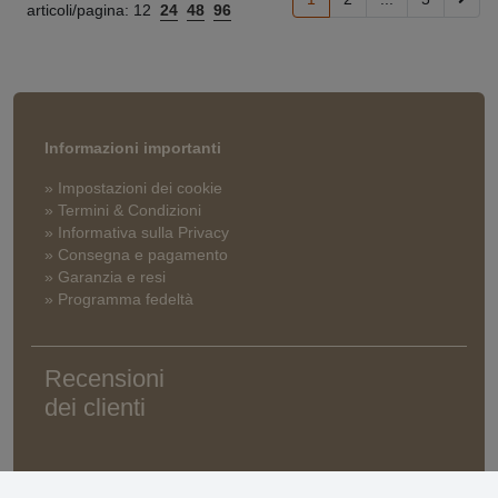
articoli/pagina:
12
24
48
96
Informazioni importanti
» Impostazioni dei cookie
» Termini & Condizioni
» Informativa sulla Privacy
» Consegna e pagamento
» Garanzia e resi
» Programma fedeltà
Recensioni
dei clienti