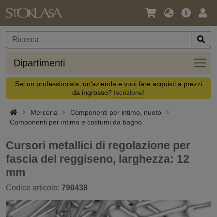
Lingua
Offerta
Acc
/
principa
Valuta
Dipar
Dipartimenti
Sei un professionista, un'azienda e vuoi fare acquisti a prezzi
da ingrosso?
Iscrizione!
Merceria
Componenti per intimo, nuoto
Componenti per intimo e costumi da bagno
Cursori metallici di regolazione per
fascia del reggiseno, larghezza: 12
mm
Codice articolo:
790438