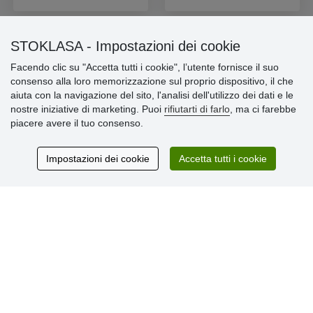
STOKLASA - Impostazioni dei cookie
Facendo clic su "Accetta tutti i cookie", l’utente fornisce il suo
Informazioni importanti
consenso alla loro memorizzazione sul proprio dispositivo, il che
aiuta con la navigazione del sito, l'analisi dell'utilizzo dei dati e le
» Impostazioni dei cookie
nostre iniziative di marketing. Puoi
rifiutarti di farlo
, ma ci farebbe
» Termini & Condizioni
piacere avere il tuo consenso.
» Informativa sulla Privacy
» Consegna e pagamento
» Garanzia e resi
Impostazioni dei cookie
Accetta tutti i cookie
» Programma fedeltà
Recensioni
dei clienti