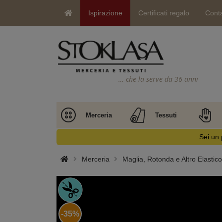
Ispirazione
Certificati regalo
Conta
… che la serve da 36 anni
Merceria
Tessuti
Sei un 
Merceria
Maglia, Rotonda e Altro Elastico
-35%