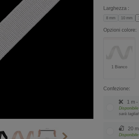
Larghezza :
8 mm
10 mm
Opzioni colore:
1 Bianco
Confezione:
1 m -
Disponibile
sarà taglia
20 m 
Disponibile