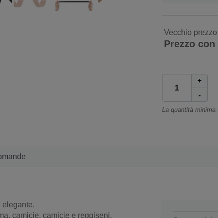
Vecchio prezzo
Prezzo con
+
-
La quantità minima
omande
è elegante.
ima, camicie, camicie e reggiseni.