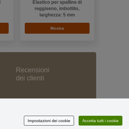
i
Elastico per spalline di
reggiseno, imbottito,
larghezza: 5 mm
Mostra
Recensioni
dei clienti
Impostazioni dei cookie
Accetta tutti i cookie