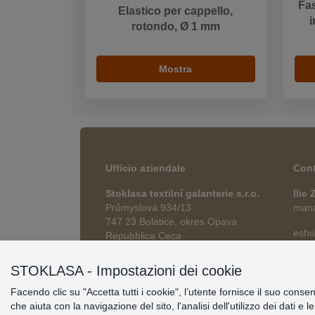
Fas
Elastico per cappello,
i
rotondo, Ø 1 mm
Mostra
Ufficio aziendale
Cont
Stoklasa textilní galanterie s.r.o.
Ilie
Průmyslová 934/13
manag
747 23 Bolatice, okres Opava
esho
Repubblica Ceca
STOKLASA - Impostazioni dei cookie
Facendo clic su "Accetta tutti i cookie", l’utente fornisce il suo conse
che aiuta con la navigazione del sito, l'analisi dell'utilizzo dei dati e 