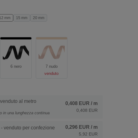
12 mm
15 mm
20 mm
6 nero
7 nudo
venduto
 venduto al metro
0,408 EUR
/ m
0,408 EUR
to in una lunghezza continua
0,296 EUR
/ m
- venduto per confezione
5,92 EUR