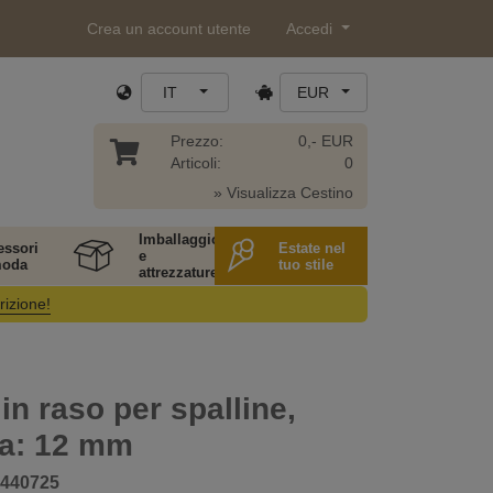
Crea un account utente
Accedi
IT
EUR
Prezzo:
0,- EUR
Articoli:
0
» Visualizza Cestino
Imballaggio
essori
Estate nel
e
moda
tuo stile
attrezzature
rizione!
 in raso per spalline,
za: 12 mm
440725