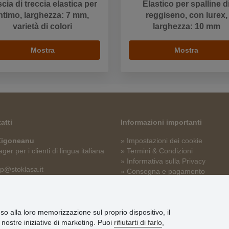
cia di treccia elastica per
Elastico per spalline d
ntimo, larghezza: 7 mm,
reggiseno, con lurex,
varietà di colori
larghezza: 10 mm
Mostra
Mostra
atti
Informazioni importanti
 Zigoneanu
» Impostazioni dei cookie
er per i clienti di lingua italiana
» Termini & Condizioni
» Informativa sulla Privacy
p@stoklasa.it
» Consegna e pagamento
» Garanzia e resi
» Programma fedeltà
nso alla loro memorizzazione sul proprio dispositivo, il
le nostre iniziative di marketing. Puoi
rifiutarti di farlo
,