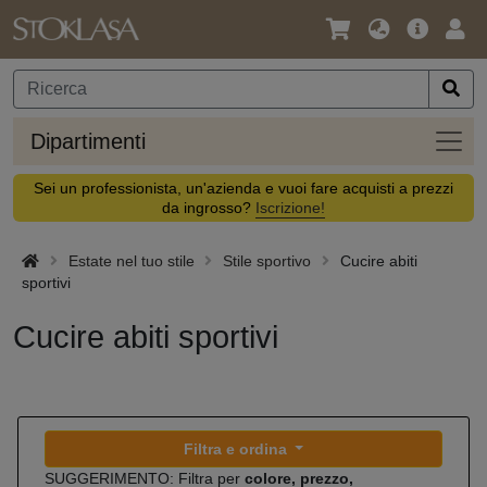
Lingua
Offerta
Acc
/
principa
Valuta
Dipar
Dipartimenti
Sei un professionista, un'azienda e vuoi fare acquisti a prezzi
da ingrosso?
Iscrizione!
Estate nel tuo stile
Stile sportivo
Cucire abiti
sportivi
Cucire abiti sportivi
Filtra e ordina
SUGGERIMENTO: Filtra per
colore, prezzo,